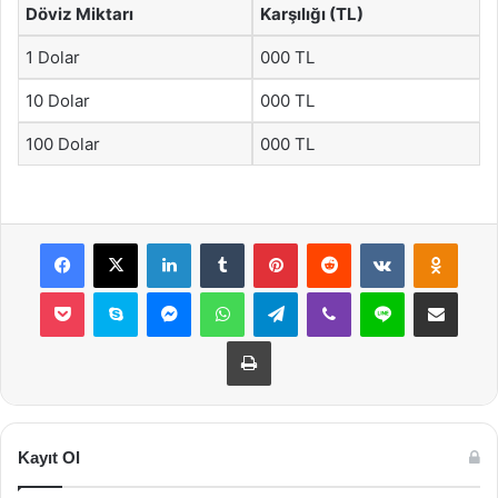
Döviz Miktarı
Karşılığı (TL)
1 Dolar
000 TL
10 Dolar
000 TL
100 Dolar
000 TL
Facebook
X
LinkedIn
Tumblr
Pinterest
Reddit
VKontakte
Odnok
Pocket
Skype
Messenger
WhatsApp
Telegram
Viber
Line
E-Posta ile payla
Yazdır
Kayıt Ol