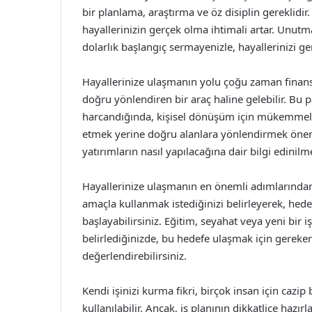
bir planlama, araştırma ve öz disiplin gereklidi
hayallerinizin gerçek olma ihtimali artar. Unutm
dolarlık başlangıç sermayenizle, hayallerinizi g
Hayallerinize ulaşmanın yolu çoğu zaman finansa
doğru yönlendiren bir araç haline gelebilir. Bu pa
harcandığında, kişisel dönüşüm için mükemmel bi
etmek yerine doğru alanlara yönlendirmek önemlidi
yatırımların nasıl yapılacağına dair bilgi edinilme
Hayallerinize ulaşmanın en önemli adımlarından b
amaçla kullanmak istediğinizi belirleyerek, hed
başlayabilirsiniz. Eğitim, seyahat veya yeni bir iş 
belirlediğinizde, bu hedefe ulaşmak için gereken 
değerlendirebilirsiniz.
Kendi işinizi kurma fikri, birçok insan için cazip
kullanılabilir. Ancak, iş planının dikkatlice haz