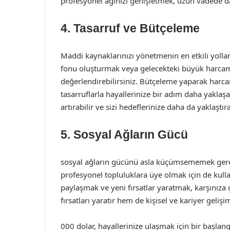
profesyonel ağınızı genişletmek, uzun vadede da
4. Tasarruf ve Bütçeleme
Maddi kaynaklarınızı yönetmenin en etkili yollar
fonu oluşturmak veya gelecekteki büyük harcam
değerlendirebilirsiniz. Bütçeleme yaparak harcama
tasarruflarla hayallerinize bir adım daha yaklaşa
artırabilir ve sizi hedeflerinize daha da yaklaştırab
5. Sosyal Ağların Gücü
sosyal ağların gücünü asla küçümsememek gereki
profesyonel topluluklara üye olmak için de kulla
paylaşmak ve yeni fırsatlar yaratmak, karşınıza ç
fırsatları yaratır hem de kişisel ve kariyer geliş
000 dolar, hayallerinize ulaşmak için bir başlang