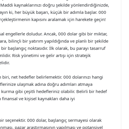
r. Maddi kaynaklarınızı doğru şekilde yönlendirdiğinizde,
ayın ki, her büyük başarı, küçük bir adımla başlar. 000
erçekleştirmenin kapısını aralamak için harekete geçin!
l engellerle doludur. Ancak, 000 dolar gibi bir miktar,
ra, bilinçli bir yatırım yapıldığında ve planlı bir şekilde
r başlangıç noktasıdır. İlk olarak, bu parayı tasarruf
r. Risk yönetimi ve gelir artışı için stratejik
lidir.
iri, net hedefler belirlemektir. 000 dolarınızı hangi
eflerinize ulaşmak adına doğru adımları atmaya
kurma gibi çeşitli hedefleriniz olabilir. Belirli bir hedef
finansal ve kişisel kaynakları daha iyi
 bir seçenektir. 000 dolar, başlangıç sermayesi olarak
ırlanması, pazar araştırmasının yapılması ve potansiyel