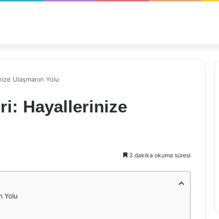
inize Ulaşmanın Yolu
i: Hayallerinize
3 dakika okuma süresi
n Yolu