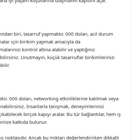
ha iyi yaşam koşullarına ulaşmanın kapısını açar.
ından biri, tasarruf yapmaktır. 000 doları, acil durum
alar için birikim yapmak amacıyla da
larınızı kontrol altına alabilir ve yaptığınız
bilirsiniz. Unutmayın, küçük tasarruflar birikimlerinizi
ilir.
r. 000 doları, networking etkinliklerine katılmak veya
nabilirsiniz. İnsanlarla tanışmak, deneyimlerinizi
ıkabilecek birçok kapıyı aralar. Bu tür bağlantılar, hem iş
iminize katkıda bulunur.
ıç noktasıdır. Ancak bu miktarı değerlendirirken dikkatli