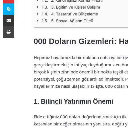
2. Kendi İşinizi Kurma Fırsatı
Skype
3. Eğitim ve Kişisel Gelişim
4. Tasarruf ve Bütçeleme
E-Posta ile paylaş
5. Sosyal Ağların Gücü
Yazdır
000 Doların Gizemleri: H
Hepimiz hayatımızda bir noktada daha iyi bir ge
gerçekleştirmek için ihtiyaç duyduğumuz en önem
birçok kişinin zihninde önemli bir nokta teşkil e
potansiyel, çoğu zaman göz ardı edilmektedir. Pe
hayallerimize nasıl ulaşabiliriz? İşte, 000 doları
1. Bilinçli Yatırımın Önemi
Elde ettiğiniz 000 doları değerlendirmek için ilk 
kazanılan bir değer olmasının yanı sıra, doğru yö