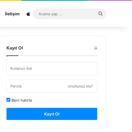
Sitemap
Arama
İletişim
yap
...
Kayıt Ol
Unuttunuz mu?
Beni hatırla
Kayıt Ol