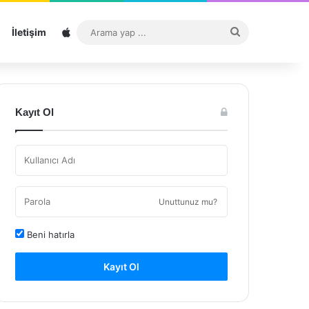
Sitemap
Arama
İletişim
yap
...
Kayıt Ol
Unuttunuz mu?
Beni hatırla
Kayıt Ol