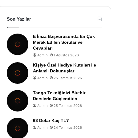
Son Yazılar
E İmza Başvurusunda En Çok
Merak Edilen Sorular ve
Cevapları
Admin
1 Ağustos 2026
Kişiye Özel Hediye Kutuları ile
Anlamlı Dokunuşlar
Admin
25 Temmuz 2026
Tango Tekniğinizi Birebir
Derslerle Güçlendirin
Admin
25 Temmuz 2026
63 Dolar Kaç TL?
Admin
24 Temmuz 2026