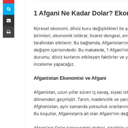
Skype
1 Afgani Ne Kadar Dolar? Ek
E-Posta ile paylaş
Yazdır
Küresel ekonomi, döviz kuru değişiklikleri ile ş
birimleri, ekonomik istikrar, ticaret dengesi, e
tarafından etkilenir. Bu bağlamda, Afganistan’ın
değişim içerisindedir. Bu makalede, 1 Afgani’ni
durumu, döviz kurlarını etkileyen faktörler ve y
inceleme yapacağız.
Afganistan Ekonomisi ve Afgani
Afganistan, uzun yıllar süren iç savaş, siyasi i
dönemden geçmiştir. Tarım, madencilik ve yardım
Afghanistan, aynı zamanda yoksulluk oranlarının
Bu koşullar, Afganistan’a ait olan Afgani’nin d
Afgani’nin Dolar karşısındaki değeri, özellikle