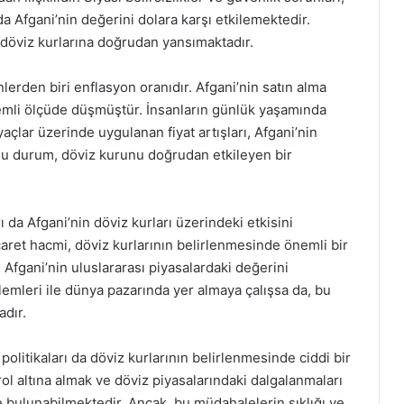
 da Afgani’nin değerini dolara karşı etkilemektedir.
, döviz kurlarına doğrudan yansımaktadır.
erden biri enflasyon oranıdır. Afgani’nin satın alma
emli ölçüde düşmüştür. İnsanların günlük yaşamında
yaçlar üzerinde uygulanan fiyat artışları, Afgani’nin
 Bu durum, döviz kurunu doğrudan etkileyen bir
arı da Afgani’nin döviz kurları üzerindeki etkisini
icaret hacmi, döviz kurlarının belirlenmesinde önemli bir
, Afgani’nin uluslararası piyasalardaki değerini
kalemleri ile dünya pazarında yer almaya çalışsa da, bu
adır.
olitikaları da döviz kurlarının belirlenmesinde ciddi bir
ol altına almak ve döviz piyasalarındaki dalgalanmaları
 bulunabilmektedir. Ancak, bu müdahalelerin sıklığı ve