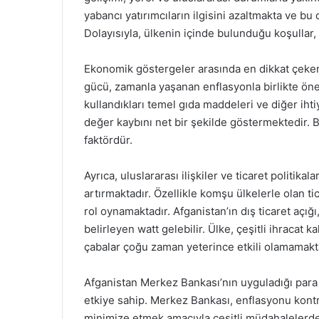
yabancı yatırımcıların ilgisini azaltmakta ve bu
Dolayısıyla, ülkenin içinde bulunduğu koşullar
Ekonomik göstergeler arasında en dikkat çekenl
gücü, zamanla yaşanan enflasyonla birlikte ön
kullandıkları temel gıda maddeleri ve diğer ihti
değer kaybını net bir şekilde göstermektedir.
faktördür.
Ayrıca, uluslararası ilişkiler ve ticaret politikal
artırmaktadır. Özellikle komşu ülkelerle olan t
rol oynamaktadır. Afganistan’ın dış ticaret açığı
belirleyen watt gelebilir. Ülke, çeşitli ihracat 
çabalar çoğu zaman yeterince etkili olamamakt
Afganistan Merkez Bankası’nın uyguladığı para p
etkiye sahip. Merkez Bankası, enflasyonu kontr
minimize etmek amacıyla çeşitli müdahalelerde