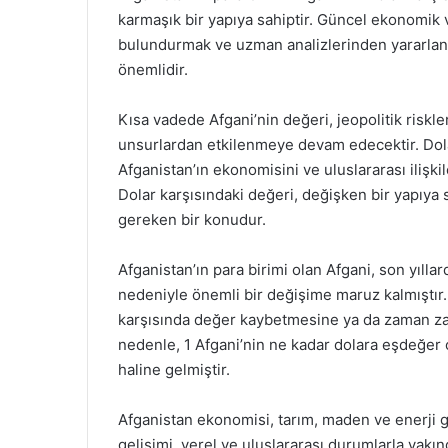
karmaşık bir yapıya sahiptir. Güncel ekonomik v
bulundurmak ve uzman analizlerinden yararlanm
önemlidir.
Kısa vadede Afgani’nin değeri, jeopolitik riskle
unsurlardan etkilenmeye devam edecektir. Dolayı
Afganistan’ın ekonomisini ve uluslararası ilişki
Dolar karşısındaki değeri, değişken bir yapıya 
gereken bir konudur.
Afganistan’ın para birimi olan Afgani, son yılla
nedeniyle önemli bir değişime maruz kalmıştır. 
karşısında değer kaybetmesine ya da zaman z
nedenle, 1 Afgani’nin ne kadar dolara eşdeğer 
haline gelmiştir.
Afganistan ekonomisi, tarım, maden ve enerji gib
gelişimi, yerel ve uluslararası durumlarla yakında