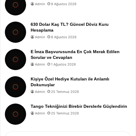
Admin
9 Ağustos 2026
630 Dolar Kaç TL? Güncel Döviz Kuru
Hesaplama
Admin
8 Ağustos 2026
E İmza Başvurusunda En Çok Merak Edilen
Sorular ve Cevapları
Admin
1 Ağustos 2026
Kişiye Özel Hediye Kutuları ile Anlamlı
Dokunuşlar
Admin
25 Temmuz 2026
Tango Tekniğinizi Birebir Derslerle Güçlendirin
Admin
25 Temmuz 2026