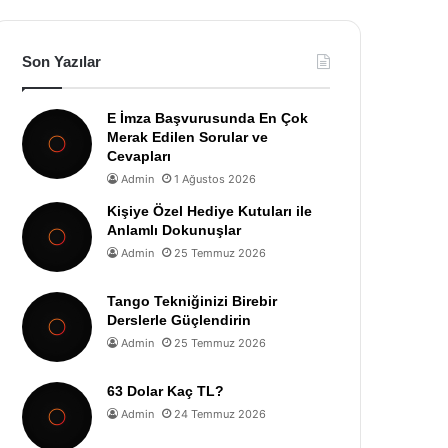
Son Yazılar
E İmza Başvurusunda En Çok
Merak Edilen Sorular ve
Cevapları
Admin
1 Ağustos 2026
Kişiye Özel Hediye Kutuları ile
Anlamlı Dokunuşlar
Admin
25 Temmuz 2026
Tango Tekniğinizi Birebir
Derslerle Güçlendirin
Admin
25 Temmuz 2026
63 Dolar Kaç TL?
Admin
24 Temmuz 2026