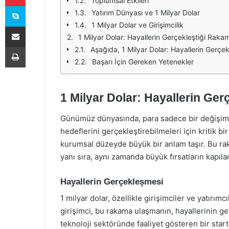
Toplumsal Etkileri
Skype
Yatırım Dünyası ve 1 Milyar Dolar
1 Milyar Dolar ve Girişimcilik
E-Posta ile paylaş
1 Milyar Dolar: Hayallerin Gerçekleştiği Raka
Yazdır
Aşağıda, 1 Milyar Dolar: Hayallerin Gerçekleş
Başarı İçin Gereken Yetenekler
1 Milyar Dolar: Hayallerin Ge
Günümüz dünyasında, para sadece bir değişim a
hedeflerini gerçekleştirebilmeleri için kritik b
kurumsal düzeyde büyük bir anlam taşır. Bu rak
yanı sıra, aynı zamanda büyük fırsatların kapıla
Hayallerin Gerçekleşmesi
1 milyar dolar, özellikle girişimciler ve yatırımcı
girişimci, bu rakama ulaşmanın, hayallerinin g
teknoloji sektöründe faaliyet gösteren bir sta