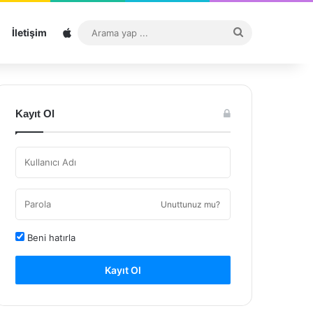
Sitemap
Arama
İletişim
yap
...
Kayıt Ol
Unuttunuz mu?
Beni hatırla
Kayıt Ol