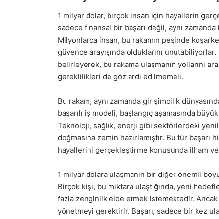
1 milyar dolar, birçok insan için hayallerin ge
sadece finansal bir başarı değil, aynı zamanda h
Milyonlarca insan, bu rakamın peşinde koşarken
güvence arayışında olduklarını unutabiliyorlar. B
belirleyerek, bu rakama ulaşmanın yollarını ara
gereklilikleri de göz ardı edilmemeli.
Bu rakam, aynı zamanda girişimcilik dünyasında
başarılı iş modeli, başlangıç aşamasında büyük
Teknoloji, sağlık, enerji gibi sektörlerdeki yenil
doğmasına zemin hazırlamıştır. Bu tür başarı h
hayallerini gerçekleştirme konusunda ilham ve
1 milyar dolara ulaşmanın bir diğer önemli boy
Birçok kişi, bu miktara ulaştığında, yeni hedef
fazla zenginlik elde etmek istemektedir. Ancak bu
yönetmeyi gerektirir. Başarı, sadece bir kez ul