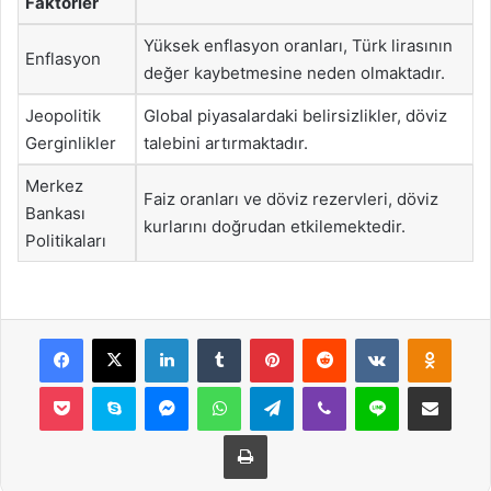
Faktörler
Yüksek enflasyon oranları, Türk lirasının
Enflasyon
değer kaybetmesine neden olmaktadır.
Jeopolitik
Global piyasalardaki belirsizlikler, döviz
Gerginlikler
talebini artırmaktadır.
Merkez
Faiz oranları ve döviz rezervleri, döviz
Bankası
kurlarını doğrudan etkilemektedir.
Politikaları
Facebook
X
LinkedIn
Tumblr
Pinterest
Reddit
VKontakte
Odnok
Pocket
Skype
Messenger
WhatsApp
Telegram
Viber
Line
E-Posta ile payla
Yazdır