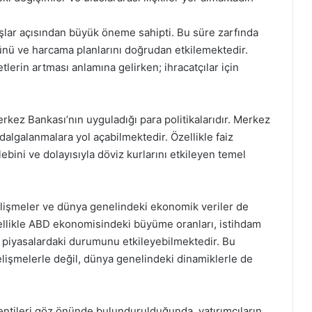
aşlar açısından büyük öneme sahipti. Bu süre zarfında
ünü ve harcama planlarını doğrudan etkilemektedir.
etlerin artması anlamına gelirken; ihracatçılar için
erkez Bankası’nın uyguladığı para politikalarıdır. Merkez
 dalgalanmalara yol açabilmektedir. Özellikle faiz
lebini ve dolayısıyla döviz kurlarını etkileyen temel
gelişmeler ve dünya genelindeki ekonomik veriler de
zellikle ABD ekonomisindeki büyüme oranları, istihdam
bal piyasalardaki durumunu etkileyebilmektedir. Bu
lişmelerle değil, dünya genelindeki dinamiklerle de
lentileri göz önünde bulundurulduğunda, yatırımcıların