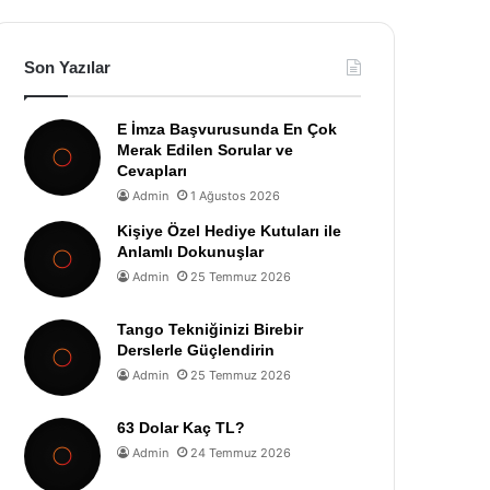
Son Yazılar
E İmza Başvurusunda En Çok
Merak Edilen Sorular ve
Cevapları
Admin
1 Ağustos 2026
Kişiye Özel Hediye Kutuları ile
Anlamlı Dokunuşlar
Admin
25 Temmuz 2026
Tango Tekniğinizi Birebir
Derslerle Güçlendirin
Admin
25 Temmuz 2026
63 Dolar Kaç TL?
Admin
24 Temmuz 2026