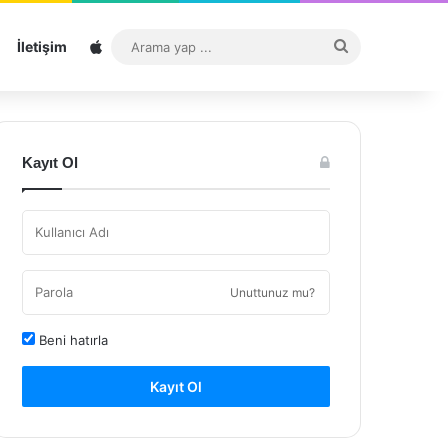
Sitemap
Arama
İletişim
yap
...
Kayıt Ol
Unuttunuz mu?
Beni hatırla
Kayıt Ol