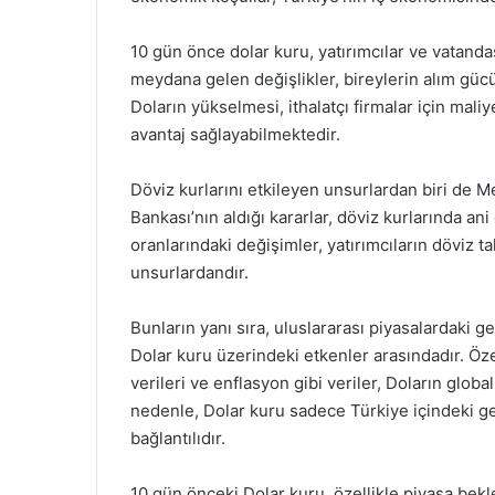
10 gün önce dolar kuru, yatırımcılar ve vatand
meydana gelen değişlikler, bireylerin alım güc
Doların yükselmesi, ithalatçı firmalar için maliy
avantaj sağlayabilmektedir.
Döviz kurlarını etkileyen unsurlardan biri de M
Bankası’nın aldığı kararlar, döviz kurlarında ani
oranlarındaki değişimler, yatırımcıların döviz ta
unsurlardandır.
Bunların yanı sıra, uluslararası piyasalardaki 
Dolar kuru üzerindeki etkenler arasındadır. Ö
verileri ve enflasyon gibi veriler, Doların glo
nedenle, Dolar kuru sadece Türkiye içindeki ge
bağlantılıdır.
10 gün önceki Dolar kuru, özellikle piyasa bek