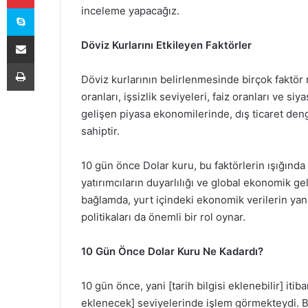
Skype
inceleme yapacağız.
E-Posta ile paylaş
Döviz Kurlarını Etkileyen Faktörler
Yazdır
Döviz kurlarının belirlenmesinde birçok faktör 
oranları, işsizlik seviyeleri, faiz oranları ve siy
gelişen piyasa ekonomilerinde, dış ticaret deng
sahiptir.
10 gün önce Dolar kuru, bu faktörlerin ışığınd
yatırımcıların duyarlılığı ve global ekonomik ge
bağlamda, yurt içindeki ekonomik verilerin yanı
politikaları da önemli bir rol oynar.
10 Gün Önce Dolar Kuru Ne Kadardı?
10 gün önce, yani [tarih bilgisi eklenebilir] itiba
eklenecek] seviyelerinde işlem görmekteydi. B