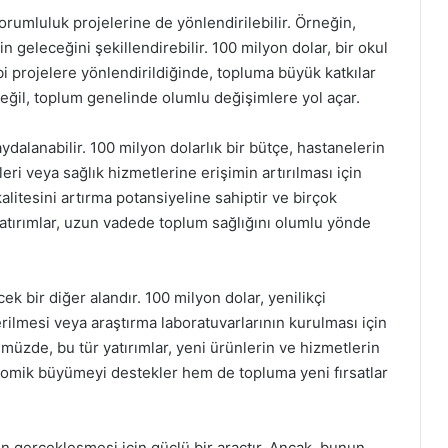
sorumluluk projelerine de yönlendirilebilir. Örneğin,
in geleceğini şekillendirebilir. 100 milyon dolar, bir okul
ibi projelere yönlendirildiğinde, topluma büyük katkılar
 değil, toplum genelinde olumlu değişimlere yol açar.
ydalanabilir. 100 milyon dolarlık bir bütçe, hastanelerin
ri veya sağlık hizmetlerine erişimin artırılması için
 kalitesini artırma potansiyeline sahiptir ve birçok
 yatırımlar, uzun vadede toplum sağlığını olumlu yönde
k bir diğer alandır. 100 milyon dolar, yenilikçi
verilmesi veya araştırma laboratuvarlarının kurulması için
nümüzde, bu tür yatırımlar, yeni ürünlerin ve hizmetlerin
nomik büyümeyi destekler hem de topluma yeni fırsatlar
rin gerçekleşmesi için güçlü bir araçtır. Ancak, bunun