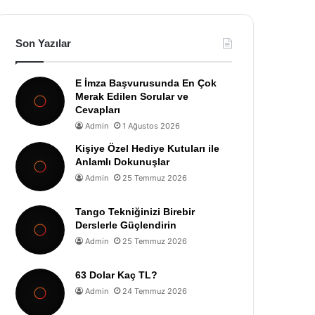
Son Yazılar
E İmza Başvurusunda En Çok
Merak Edilen Sorular ve
Cevapları
Admin
1 Ağustos 2026
Kişiye Özel Hediye Kutuları ile
Anlamlı Dokunuşlar
Admin
25 Temmuz 2026
Tango Tekniğinizi Birebir
Derslerle Güçlendirin
Admin
25 Temmuz 2026
63 Dolar Kaç TL?
Admin
24 Temmuz 2026