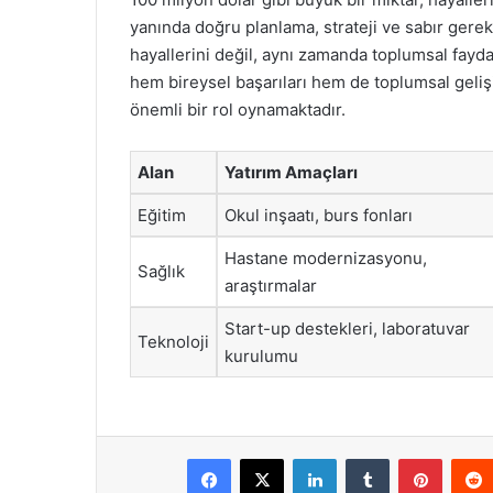
yanında doğru planlama, strateji ve sabır gerekl
hayallerini değil, aynı zamanda toplumsal fayda
hem bireysel başarıları hem de toplumsal geli
önemli bir rol oynamaktadır.
Alan
Yatırım Amaçları
Eğitim
Okul inşaatı, burs fonları
Hastane modernizasyonu,
Sağlık
araştırmalar
Start-up destekleri, laboratuvar
Teknoloji
kurulumu
Facebook
X
LinkedIn
Tumblr
Pintere