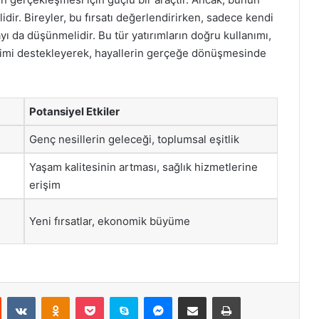
idir. Bireyler, bu fırsatı değerlendirirken, sadece kendi
yı da düşünmelidir. Bu tür yatırımların doğru kullanımı,
şimi destekleyerek, hayallerin gerçeğe dönüşmesinde
Potansiyel Etkiler
Genç nesillerin geleceği, toplumsal eşitlik
Yaşam kalitesinin artması, sağlık hizmetlerine
erişim
Yeni fırsatlar, ekonomik büyüme
st
Reddit
VKontakte
Odnoklassniki
Pocket
Skype
Messenger
E-Posta ile paylaş
Yazdır