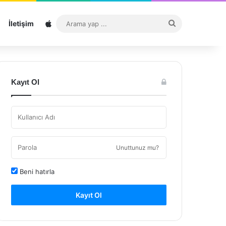
Sitemap
Arama
İletişim
yap
...
Kayıt Ol
Unuttunuz mu?
Beni hatırla
Kayıt Ol