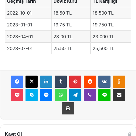
Geçmiş Tarih
Döviz Kuru
TL Karşılığı
2022-10-01
18.50 TL
18,500 TL
2023-01-01
19.75 TL
19,750 TL
2023-04-01
23.00 TL
23,000 TL
2023-07-01
25.50 TL
25,500 TL
Facebook
X
LinkedIn
Tumblr
Pinterest
Reddit
VKontakte
Odnok
Pocket
Skype
Messenger
WhatsApp
Telegram
Viber
Line
E-Posta ile payla
Yazdır
Kayıt Ol