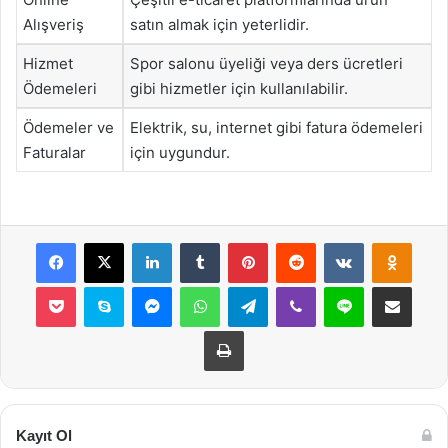
Alışveriş
satın almak için yeterlidir.
Hizmet
Spor salonu üyeliği veya ders ücretleri
Ödemeleri
gibi hizmetler için kullanılabilir.
Ödemeler ve
Elektrik, su, internet gibi fatura ödemeleri
Faturalar
için uygundur.
Facebook
X
LinkedIn
Tumblr
Pinterest
Reddit
VKontakte
Odnok
Pocket
Skype
Messenger
WhatsApp
Telegram
Viber
Line
E-Posta ile payla
Yazdır
Kayıt Ol