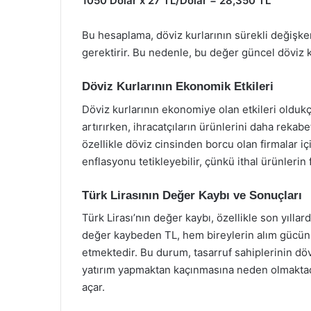
1050 Dolar x 27 TL/Dolar = 28,350 TL
Bu hesaplama, döviz kurlarının sürekli değişk
gerektirir. Bu nedenle, bu değer güncel döviz ku
Döviz Kurlarının Ekonomik Etkileri
Döviz kurlarının ekonomiye olan etkileri oldukça
artırırken, ihracatçıların ürünlerini daha rekabe
özellikle döviz cinsinden borcu olan firmalar iç
enflasyonu tetikleyebilir, çünkü ithal ürünlerin fi
Türk Lirasının Değer Kaybı ve Sonuçları
Türk Lirası’nın değer kaybı, özellikle son yıll
değer kaybeden TL, hem bireylerin alım gücünü
etmektedir. Bu durum, tasarruf sahiplerinin dö
yatırım yapmaktan kaçınmasına neden olmaktadı
açar.