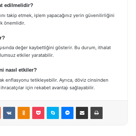
t edilmelidir?
nı takip etmek, işlem yapacağınız yerin güvenilirliğini
k önemlidir.
r?
şısında değer kaybettiğini gösterir. Bu durum, ithalat
lumsuz etkiler yaratabilir.
i nasıl etkiler?
rak enflasyonu tetikleyebilir. Ayrıca, döviz cinsinden
ihracatçılar için rekabet avantajı sağlayabilir.
st
Reddit
VKontakte
Odnoklassniki
Pocket
Skype
Messenger
E-Posta ile paylaş
Yazdır