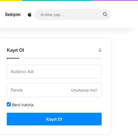
Sitemap
Arama
İletişim
yap
...
Kayıt Ol
Unuttunuz mu?
Beni hatırla
Kayıt Ol