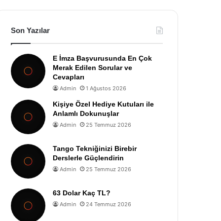
Son Yazılar
E İmza Başvurusunda En Çok
Merak Edilen Sorular ve
Cevapları
Admin
1 Ağustos 2026
Kişiye Özel Hediye Kutuları ile
Anlamlı Dokunuşlar
Admin
25 Temmuz 2026
Tango Tekniğinizi Birebir
Derslerle Güçlendirin
Admin
25 Temmuz 2026
63 Dolar Kaç TL?
Admin
24 Temmuz 2026