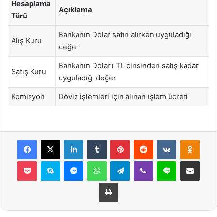
Hesaplama
Açıklama
Türü
Bankanın Dolar satın alırken uyguladığı
Alış Kuru
değer
Bankanın Dolar’ı TL cinsinden satış kadar
Satış Kuru
uyguladığı değer
Komisyon
Döviz işlemleri için alınan işlem ücreti
Facebook
X
LinkedIn
Tumblr
Pinterest
Reddit
VKontakte
Odnok
Pocket
Skype
Messenger
WhatsApp
Telegram
Viber
Line
E-Posta ile payla
Yazdır