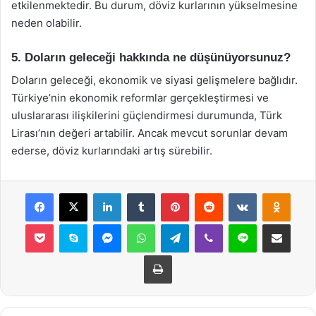
etkilenmektedir. Bu durum, döviz kurlarının yükselmesine
neden olabilir.
5. Doların geleceği hakkında ne düşünüyorsunuz?
Doların geleceği, ekonomik ve siyasi gelişmelere bağlıdır.
Türkiye’nin ekonomik reformlar gerçekleştirmesi ve
uluslararası ilişkilerini güçlendirmesi durumunda, Türk
Lirası’nın değeri artabilir. Ancak mevcut sorunlar devam
ederse, döviz kurlarındaki artış sürebilir.
Facebook
X
LinkedIn
Tumblr
Pinterest
Reddit
VKontakte
Odnok
Pocket
Skype
Messenger
WhatsApp
Telegram
Viber
Line
E-Posta ile payla
Yazdır