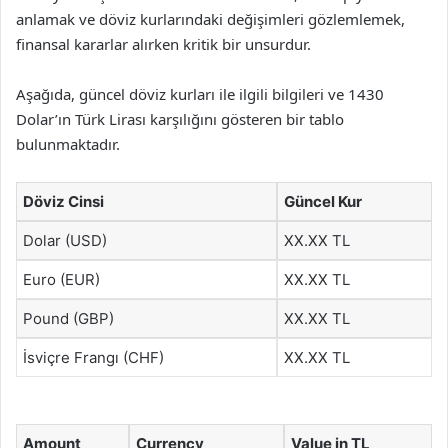
anlamak ve döviz kurlarındaki değişimleri gözlemlemek,
finansal kararlar alırken kritik bir unsurdur.
Aşağıda, güncel döviz kurları ile ilgili bilgileri ve 1430
Dolar’ın Türk Lirası karşılığını gösteren bir tablo
bulunmaktadır.
Döviz Cinsi
Güncel Kur
Dolar (USD)
XX.XX TL
Euro (EUR)
XX.XX TL
Pound (GBP)
XX.XX TL
İsviçre Frangı (CHF)
XX.XX TL
Amount
Currency
Value in TL