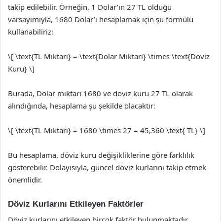
takip edilebilir. Örneğin, 1 Dolar’ın 27 TL olduğu
varsayımıyla, 1680 Dolar’ı hesaplamak için şu formülü
kullanabiliriz:
\[ \text{TL Miktarı} = \text{Dolar Miktarı} \times \text{Döviz
Kuru} \]
Burada, Dolar miktarı 1680 ve döviz kuru 27 TL olarak
alındığında, hesaplama şu şekilde olacaktır:
\[ \text{TL Miktarı} = 1680 \times 27 = 45,360 \text{ TL} \]
Bu hesaplama, döviz kuru değişikliklerine göre farklılık
gösterebilir. Dolayısıyla, güncel döviz kurlarını takip etmek
önemlidir.
Döviz Kurlarını Etkileyen Faktörler
Döviz kurlarını etkileyen birçok faktör bulunmaktadır.