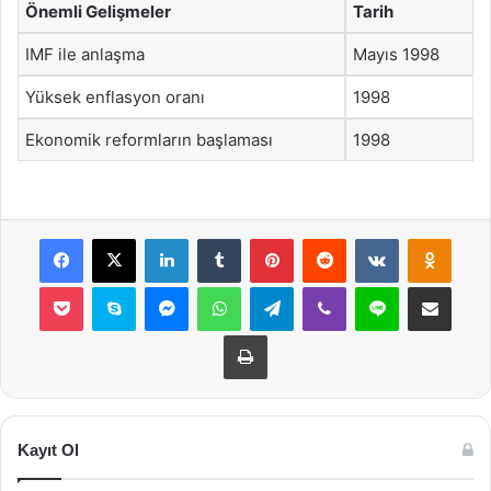
Önemli Gelişmeler
Tarih
IMF ile anlaşma
Mayıs 1998
Yüksek enflasyon oranı
1998
Ekonomik reformların başlaması
1998
Facebook
X
LinkedIn
Tumblr
Pinterest
Reddit
VKontakte
Odnok
Pocket
Skype
Messenger
WhatsApp
Telegram
Viber
Line
E-Posta ile payla
Yazdır
Kayıt Ol