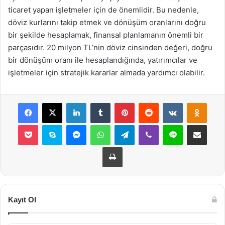
ticaret yapan işletmeler için de önemlidir. Bu nedenle,
döviz kurlarını takip etmek ve dönüşüm oranlarını doğru
bir şekilde hesaplamak, finansal planlamanın önemli bir
parçasıdır. 20 milyon TL’nin döviz cinsinden değeri, doğru
bir dönüşüm oranı ile hesaplandığında, yatırımcılar ve
işletmeler için stratejik kararlar almada yardımcı olabilir.
Facebook
X
LinkedIn
Tumblr
Pinterest
Reddit
VKontakte
Odnok
Pocket
Skype
Messenger
WhatsApp
Telegram
Viber
Line
E-Posta ile payla
Yazdır
Kayıt Ol