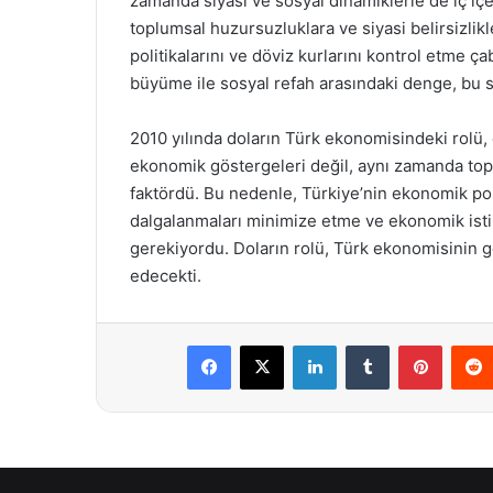
zamanda siyasi ve sosyal dinamiklerle de iç iç
toplumsal huzursuzluklara ve siyasi belirsizli
politikalarını ve döviz kurlarını kontrol etme 
büyüme ile sosyal refah arasındaki denge, bu sü
2010 yılında doların Türk ekonomisindeki rolü, 
ekonomik göstergeleri değil, aynı zamanda topl
faktördü. Bu nedenle, Türkiye’nin ekonomik poli
dalgalanmaları minimize etme ve ekonomik istik
gerekiyordu. Doların rolü, Türk ekonomisinin g
edecekti.
Facebook
X
LinkedIn
Tumblr
Pintere