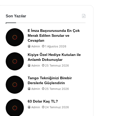
Son Yazılar
E İmza Başvurusunda En Çok
Merak Edilen Sorular ve
Cevapları
Admin
1 Ağustos 2026
Kişiye Özel Hediye Kutuları ile
Anlamlı Dokunuşlar
Admin
25 Temmuz 2026
Tango Tekniğinizi Birebir
Derslerle Güçlendirin
Admin
25 Temmuz 2026
63 Dolar Kaç TL?
Admin
24 Temmuz 2026