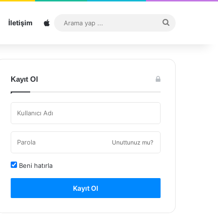
Sitemap
Arama
İletişim
yap
...
Kayıt Ol
Unuttunuz mu?
Beni hatırla
Kayıt Ol