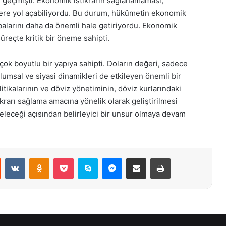
e geçmişti. Ekonomik istikrarın sağlanamaması,
klere yol açabiliyordu. Bu durum, hükümetin ekonomik
çabalarını daha da önemli hale getiriyordu. Ekonomik
reçte kritik bir öneme sahipti.
çok boyutlu bir yapıya sahipti. Doların değeri, sadece
umsal ve siyasi dinamikleri de etkileyen önemli bir
tikalarının ve döviz yönetiminin, döviz kurlarındaki
rarı sağlama amacına yönelik olarak geliştirilmesi
eleceği açısından belirleyici bir unsur olmaya devam
st
Reddit
VKontakte
Odnoklassniki
Pocket
Skype
Messenger
E-Posta ile paylaş
Yazdır