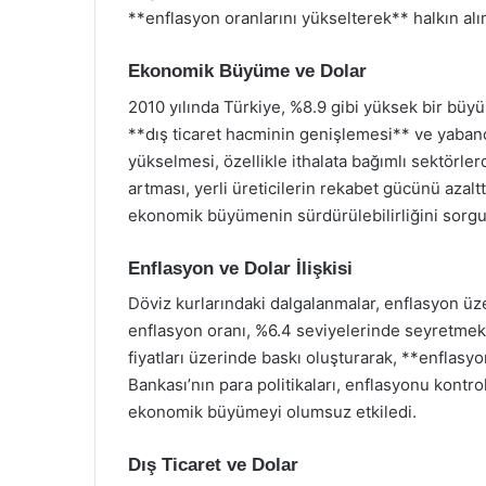
**enflasyon oranlarını yükselterek** halkın al
Ekonomik Büyüme ve Dolar
2010 yılında Türkiye, %8.9 gibi yüksek bir büy
**dış ticaret hacminin genişlemesi** ve yabancı
yükselmesi, özellikle ithalata bağımlı sektörlerde
artması, yerli üreticilerin rekabet gücünü azal
ekonomik büyümenin sürdürülebilirliğini sorgul
Enflasyon ve Dolar İlişkisi
Döviz kurlarındaki dalgalanmalar, enflasyon üze
enflasyon oranı, %6.4 seviyelerinde seyretmekte
fiyatları üzerinde baskı oluşturarak, **enfla
Bankası’nın para politikaları, enflasyonu kontro
ekonomik büyümeyi olumsuz etkiledi.
Dış Ticaret ve Dolar