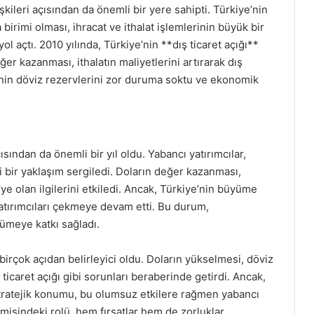
şkileri açısından da önemli bir yere sahipti. Türkiye’nin
 birimi olması, ihracat ve ithalat işlemlerinin büyük bir
l açtı. 2010 yılında, Türkiye’nin **dış ticaret açığı**
ğer kazanması, ithalatın maliyetlerini artırarak dış
enin döviz rezervlerini zor duruma soktu ve ekonomik
ısından da önemli bir yıl oldu. Yabancı yatırımcılar,
i bir yaklaşım sergiledi. Doların değer kazanması,
e’ye olan ilgilerini etkiledi. Ancak, Türkiye’nin büyüme
yatırımcıları çekmeye devam etti. Bu durum,
ümeye katkı sağladı.
birçok açıdan belirleyici oldu. Doların yükselmesi, döviz
 ticaret açığı gibi sorunları beraberinde getirdi. Ancak,
tratejik konumu, bu olumsuz etkilere rağmen yabancı
misindeki rolü, hem fırsatlar hem de zorluklar