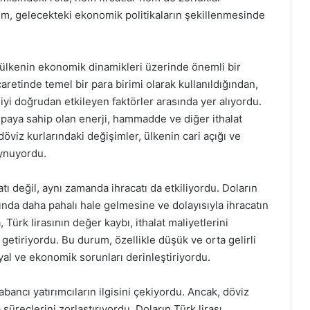
um, gelecekteki ekonomik politikaların şekillenmesinde
 ülkenin ekonomik dinamikleri üzerinde önemli bir
icaretinde temel bir para birimi olarak kullanıldığından,
yi doğrudan etkileyen faktörler arasında yer alıyordu.
r paya sahip olan enerji, hammadde ve diğer ithalat
 döviz kurlarındaki değişimler, ülkenin cari açığı ve
oynuyordu.
atı değil, aynı zamanda ihracatı da etkiliyordu. Doların
ında daha pahalı hale gelmesine ve dolayısıyla ihracatın
Türk lirasının değer kaybı, ithalat maliyetlerini
 getiriyordu. Bu durum, özellikle düşük ve orta gelirli
yal ve ekonomik sorunları derinleştiriyordu.
bancı yatırımcıların ilgisini çekiyordu. Ancak, döviz
a süreçlerini zorlaştırıyordu. Doların Türk lirası