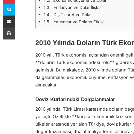
Ekonomik Büyüme ve Dolar
Skype
Enflasyon ve Dolar İlişkisi
Dış Ticaret ve Dolar
E-Posta ile paylaş
Yatırımlar ve Doların Etkisi
Yazdır
2010 Yılında Doların Türk Eko
2010 yılı, Türk ekonomisi açısından önemli ge
**doların Türk ekonomisindeki rolü** giderek ar
gelmiştir. Bu makalede, 2010 yılında doların Tü
dalgalanmalar, ekonomik büyüme, enflasyon ve dış
alınacaktır.
Döviz Kurlarındaki Dalgalanmalar
2010 yılında, Türk Lirası karşısında doların de
yol açtı. Özellikle **küresel ekonomik kriz son
ülkeler arasında yer alan Türkiye, döviz kurlar
değer kazanması, ithalat maliyetlerini artırarak