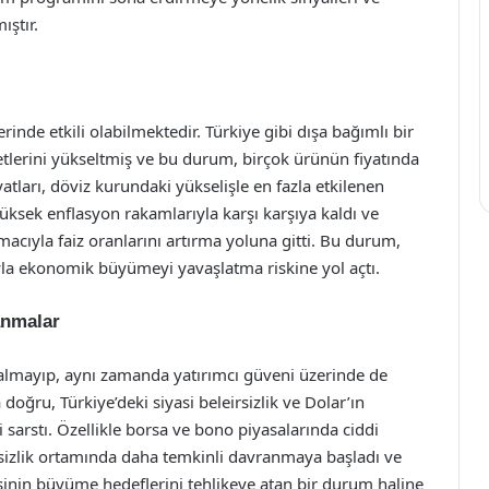
ıştır.
inde etkili olabilmektedir. Türkiye gibi dışa bağımlı bir
etlerini yükseltmiş ve bu durum, birçok ürünün fiyatında
yatları, döviz kurundaki yükselişle en fazla etkilenen
yüksek enflasyon rakamlarıyla karşı karşıya kaldı ve
cıyla faiz oranlarını artırma yoluna gitti. Bu durum,
yla ekonomik büyümeyi yavaşlatma riskine yol açtı.
anmalar
almayıp, aynı zamanda yatırımcı güveni üzerinde de
 doğru, Türkiye’deki siyasi beleirsizlik ve Dolar’ın
i sarstı. Özellikle borsa ve bono piyasalarında ciddi
rsizlik ortamında daha temkinli davranmaya başladı ve
sinin büyüme hedeflerini tehlikeye atan bir durum haline