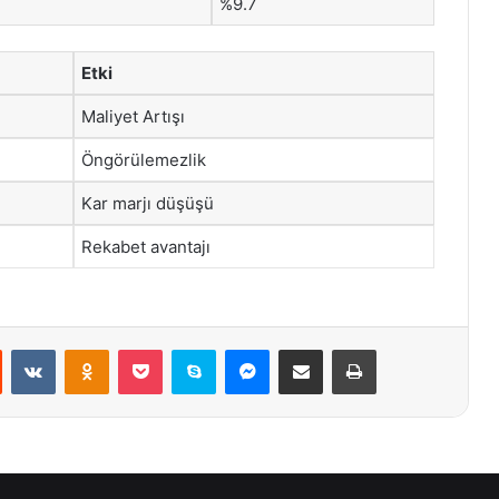
%9.7
Etki
Maliyet Artışı
Öngörülemezlik
Kar marjı düşüşü
Rekabet avantajı
st
Reddit
VKontakte
Odnoklassniki
Pocket
Skype
Messenger
E-Posta ile paylaş
Yazdır