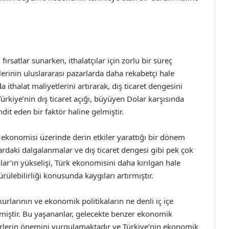
fırsatlar sunarken, ithalatçılar için zorlu bir süreç
erinin uluslararası pazarlarda daha rekabetçi hale
thalat maliyetlerini artırarak, dış ticaret dengesini
Türkiye’nin dış ticaret açığı, büyüyen Dolar karşısında
it eden bir faktör haline gelmiştir.
e ekonomisi üzerinde derin etkiler yarattığı bir dönem
lardaki dalgalanmalar ve dış ticaret dengesi gibi pek çok
r’ın yükselişi, Türk ekonomisini daha kırılgan hale
ülebilirliği konusunda kaygıları artırmıştır.
kurlarının ve ekonomik politikaların ne denli iç içe
iştir. Bu yaşananlar, gelecekte benzer ekonomik
irlerin önemini vurgulamaktadır ve Türkiye’nin ekonomik