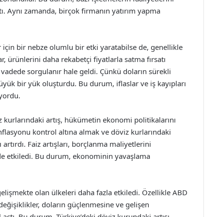
açtı. Aynı zamanda, birçok firmanın yatırım yapma
çin bir nebze olumlu bir etki yaratabilse de, genellikle
 ürünlerini daha rekabetçi fiyatlarla satma fırsatı
 vadede sorgulanır hale geldi. Çünkü doların sürekli
büyük bir yük oluşturdu. Bu durum, iflaslar ve iş kayıpları
ıyordu.
 kurlarındaki artış, hükümetin ekonomi politikalarını
flasyonu kontrol altına almak ve döviz kurlarındaki
artırdı. Faiz artışları, borçlanma maliyetlerini
çüde etkiledi. Bu durum, ekonominin yavaşlama
 gelişmekte olan ülkeleri daha fazla etkiledi. Özellikle ABD
değişiklikler, doların güçlenmesine ve gelişen
 açtı. Bu durum, Türkiye’deki döviz kurundaki artışı