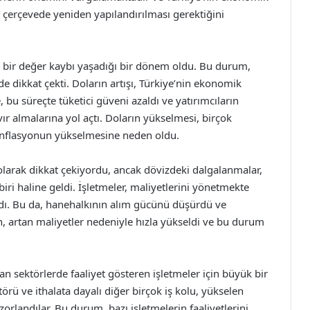
ir çerçevede yeniden yapılandırılması gerektiğini
li bir değer kaybı yaşadığı bir dönem oldu. Bu durum,
e dikkat çekti. Doların artışı, Türkiye’nin ekonomik
e, bu süreçte tüketici güveni azaldı ve yatırımcıların
vır almalarına yol açtı. Doların yükselmesi, birçok
 enflasyonun yükselmesine neden oldu.
olarak dikkat çekiyordu, ancak dövizdeki dalgalanmalar,
ri haline geldi. İşletmeler, maliyetlerini yönetmekte
aldı. Bu da, hanehalkının alım gücünü düşürdü ve
 artan maliyetler nedeniyle hızla yükseldi ve bu durum
lan sektörlerde faaliyet gösteren işletmeler için büyük bir
örü ve ithalata dayalı diğer birçok iş kolu, yükselen
orlandılar. Bu durum, bazı işletmelerin faaliyetlerini