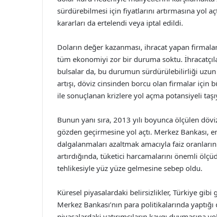
sürdürebilmesi için fiyatlarını artırmasına yol 
kararları da ertelendi veya iptal edildi.
Doların değer kazanması, ihracat yapan firmalar i
tüm ekonomiyi zor bir duruma soktu. İhracatçılar,
bulsalar da, bu durumun sürdürülebilirliği uzun
artışı, döviz cinsinden borcu olan firmalar için 
ile sonuçlanan krizlere yol açma potansiyeli taş
Bunun yanı sıra, 2013 yılı boyunca ölçülen döviz
gözden geçirmesine yol açtı. Merkez Bankası, en
dalgalanmaları azaltmak amacıyla faiz oranlarını 
artırdığında, tüketici harcamalarını önemli öl
tehlikesiyle yüz yüze gelmesine sebep oldu.
Küresel piyasalardaki belirsizlikler, Türkiye gibi
Merkez Bankası’nın para politikalarında yaptığı 
piyasalardaki yatırımcıların kaygı duymasına yol