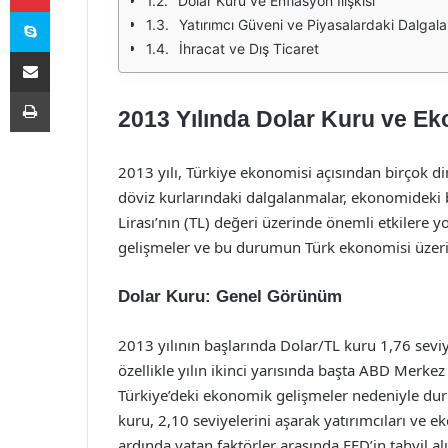
Dolar Kuru ve Enflasyon İlişkisi
Skype
Yatırımcı Güveni ve Piyasalardaki Dalgal
İhracat ve Dış Ticaret
E-Posta ile paylaş
Yazdır
2013 Yılında Dolar Kuru ve Ek
2013 yılı, Türkiye ekonomisi açısından birçok di
döviz kurlarındaki dalgalanmalar, ekonomideki be
Lirası’nın (TL) değeri üzerinde önemli etkilere 
gelişmeler ve bu durumun Türk ekonomisi üzerindek
Dolar Kuru: Genel Görünüm
2013 yılının başlarında Dolar/TL kuru 1,76 sevi
özellikle yılın ikinci yarısında başta ABD Merkez
Türkiye’deki ekonomik gelişmeler nedeniyle dur
kuru, 2,10 seviyelerini aşarak yatırımcıları ve e
ardında yatan faktörler arasında FED’in tahvil a