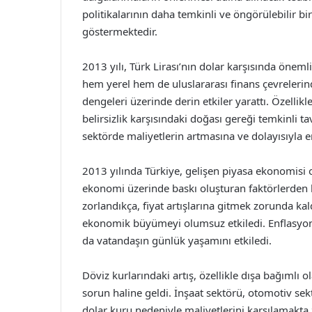
politikalarının daha temkinli ve öngörülebilir b
göstermektedir.
2013 yılı, Türk Lirası’nın dolar karşısında önem
hem yerel hem de uluslararası finans çevrelerind
dengeleri üzerinde derin etkiler yarattı. Özellikl
belirsizlik karşısındaki doğası gereği temkinli ta
sektörde maliyetlerin artmasına ve dolayısıyla
2013 yılında Türkiye, gelişen piyasa ekonomisi 
ekonomi üzerinde baskı oluşturan faktörlerden bi
zorlandıkça, fiyat artışlarına gitmek zorunda k
ekonomik büyümeyi olumsuz etkiledi. Enflasyon,
da vatandaşın günlük yaşamını etkiledi.
Döviz kurlarındaki artış, özellikle dışa bağımlı o
sorun haline geldi. İnşaat sektörü, otomotiv sekt
dolar kuru nedeniyle maliyetlerini karşılamakta z