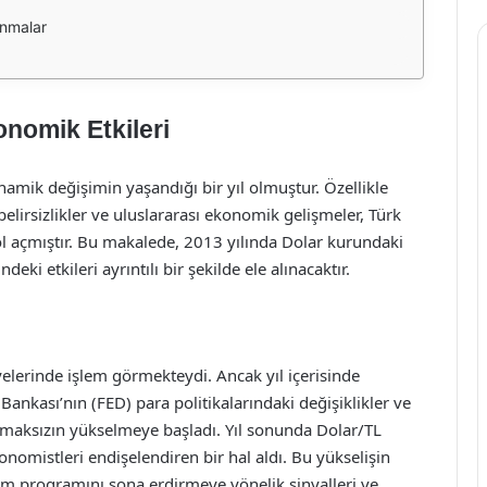
anmalar
onomik Etkileri
namik değişimin yaşandığı bir yıl olmuştur. Özellikle
lirsizlikler ve uluslararası ekonomik gelişmeler, Türk
yol açmıştır. Bu makalede, 2013 yılında Dolar kurundaki
i etkileri ayrıntılı bir şekilde ele alınacaktır.
yelerinde işlem görmekteydi. Ancak yıl içerisinde
 Bankası’nın (FED) para politikalarındaki değişiklikler ve
maksızın yükselmeye başladı. Yıl sonunda Dolar/TL
konomistleri endişelendiren bir hal aldı. Bu yükselişin
lım programını sona erdirmeye yönelik sinyalleri ve