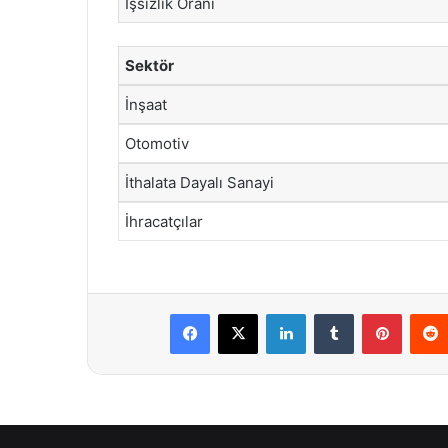
İşsizlik Oranı
Sektör
İnşaat
Otomotiv
İthalata Dayalı Sanayi
İhracatçılar
Facebook
X
LinkedIn
Tumblr
Pintere