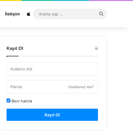
Sitemap
Arama
İletişim
yap
...
Kayıt Ol
Unuttunuz mu?
Beni hatırla
Kayıt Ol