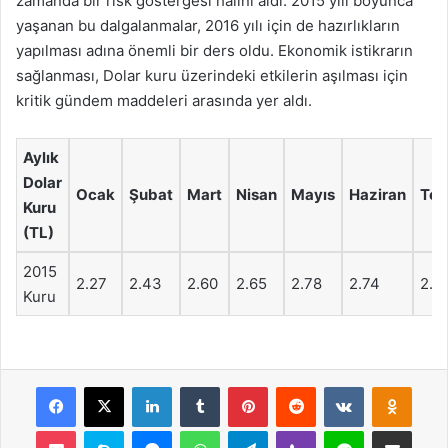
zamanda bir risk göstergesi halini aldı. 2015 yılı boyunca
yaşanan bu dalgalanmalar, 2016 yılı için de hazırlıkların
yapılması adına önemli bir ders oldu. Ekonomik istikrarın
sağlanması, Dolar kuru üzerindeki etkilerin aşılması için
kritik gündem maddeleri arasında yer aldı.
Aylık
Dolar
Ocak
Şubat
Mart
Nisan
Mayıs
Haziran
Te
Kuru
(TL)
2015
2.27
2.43
2.60
2.65
2.78
2.74
2.8
Kuru
Facebook
X
LinkedIn
Tumblr
Pinterest
Reddit
VKontakte
Odnok
Pocket
Skype
Messenger
WhatsApp
Telegram
Viber
Line
E-Posta ile payla