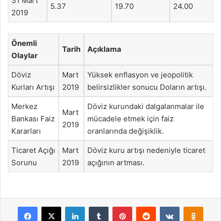
31 Mart
5.37
19.70
24.00
2019
Önemli
Tarih
Açıklama
Olaylar
Döviz
Mart
Yüksek enflasyon ve jeopolitik
Kurları Artışı
2019
belirsizlikler sonucu Doların artışı.
Merkez
Döviz kurundaki dalgalanmalar ile
Mart
Bankası Faiz
mücadele etmek için faiz
2019
Kararları
oranlarında değişiklik.
Ticaret Açığı
Mart
Döviz kuru artışı nedeniyle ticaret
Sorunu
2019
açığının artması.
Facebook
X
LinkedIn
Tumblr
Pinterest
Reddit
VKontakte
Odnok