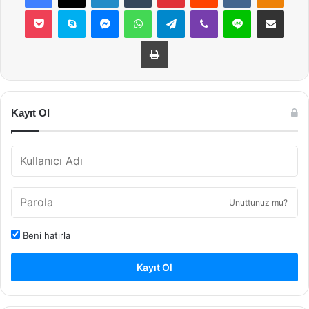
Pocket
Skype
Messenger
WhatsApp
Telegram
Viber
Line
E-Posta ile payla
Yazdır
Kayıt Ol
Unuttunuz mu?
Beni hatırla
Kayıt Ol