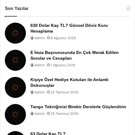
Son Yazılar
630 Dolar Kaç TL? Güncel Döviz Kuru
Hesaplama
Admin
8 Ağustos 2026
E İmza Başvurusunda En Çok Merak Edilen
Sorular ve Cevapları
Admin
1 Ağustos 2026
Kişiye Özel Hediye Kutuları ile Anlamlı
Dokunuşlar
Admin
25 Temmuz 2026
Tango Tekniğinizi Birebir Derslerle Güçlendirin
Admin
25 Temmuz 2026
63 Dolar Kaç TL?