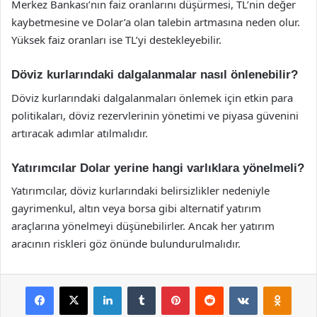
Merkez Bankası’nın faiz oranlarını düşürmesi, TL’nin değer
kaybetmesine ve Dolar’a olan talebin artmasına neden olur.
Yüksek faiz oranları ise TL’yi destekleyebilir.
Döviz kurlarındaki dalgalanmalar nasıl önlenebilir?
Döviz kurlarındaki dalgalanmaları önlemek için etkin para
politikaları, döviz rezervlerinin yönetimi ve piyasa güvenini
artıracak adımlar atılmalıdır.
Yatırımcılar Dolar yerine hangi varlıklara yönelmeli?
Yatırımcılar, döviz kurlarındaki belirsizlikler nedeniyle
gayrimenkul, altın veya borsa gibi alternatif yatırım
araçlarına yönelmeyi düşünebilirler. Ancak her yatırım
aracının riskleri göz önünde bulundurulmalıdır.
Facebook
X
LinkedIn
Tumblr
Pinterest
Reddit
VKontakte
Odnok