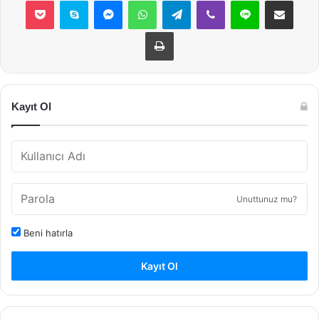
Pocket
Skype
Messenger
WhatsApp
Telegram
Viber
Line
E-Posta ile payla
Yazdır
Kayıt Ol
Unuttunuz mu?
Beni hatırla
Kayıt Ol