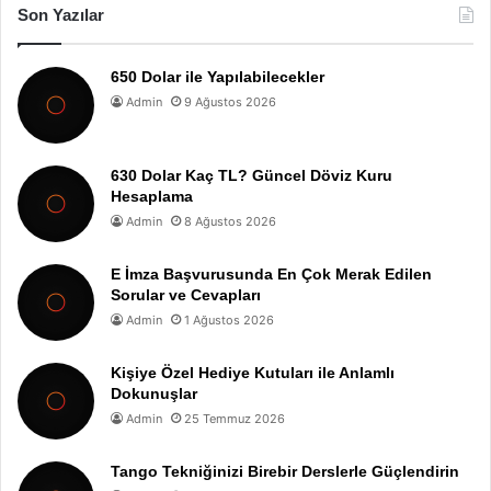
Son Yazılar
650 Dolar ile Yapılabilecekler
Admin
9 Ağustos 2026
630 Dolar Kaç TL? Güncel Döviz Kuru
Hesaplama
Admin
8 Ağustos 2026
E İmza Başvurusunda En Çok Merak Edilen
Sorular ve Cevapları
Admin
1 Ağustos 2026
Kişiye Özel Hediye Kutuları ile Anlamlı
Dokunuşlar
Admin
25 Temmuz 2026
Tango Tekniğinizi Birebir Derslerle Güçlendirin