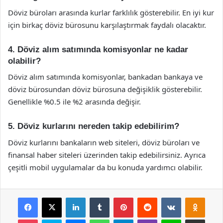
Döviz büroları arasında kurlar farklılık gösterebilir. En iyi kur
için birkaç döviz bürosunu karşılaştırmak faydalı olacaktır.
4. Döviz alım satımında komisyonlar ne kadar
olabilir?
Döviz alım satımında komisyonlar, bankadan bankaya ve
döviz bürosundan döviz bürosuna değişiklik gösterebilir.
Genellikle %0.5 ile %2 arasında değişir.
5. Döviz kurlarını nereden takip edebilirim?
Döviz kurlarını bankaların web siteleri, döviz büroları ve
finansal haber siteleri üzerinden takip edebilirsiniz. Ayrıca
çeşitli mobil uygulamalar da bu konuda yardımcı olabilir.
Facebook
X
LinkedIn
Tumblr
Pinterest
Reddit
VKontakte
Odnok
Pocket
Skype
Messenger
WhatsApp
Telegram
Viber
Line
E-Posta ile payla