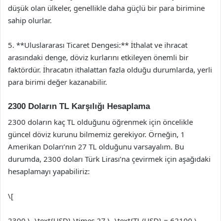
düşük olan ülkeler, genellikle daha güçlü bir para birimine
sahip olurlar.
5. **Uluslararası Ticaret Dengesi:** İthalat ve ihracat
arasındaki denge, döviz kurlarını etkileyen önemli bir
faktördür. İhracatın ithalattan fazla olduğu durumlarda, yerli
para birimi değer kazanabilir.
2300 Doların TL Karşılığı Hesaplama
2300 doların kaç TL olduğunu öğrenmek için öncelikle
güncel döviz kurunu bilmemiz gerekiyor. Örneğin, 1
Amerikan Doları’nın 27 TL olduğunu varsayalım. Bu
durumda, 2300 doları Türk Lirası’na çevirmek için aşağıdaki
hesaplamayı yapabiliriz:
\[
2300 \, \text{USD} \times 27 \, \text{TL/USD} = 62100 \,