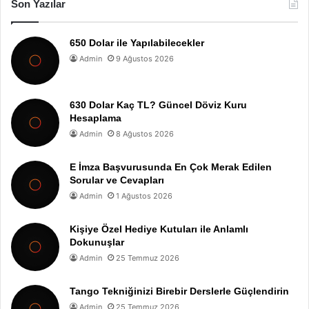
Son Yazılar
650 Dolar ile Yapılabilecekler
Admin
9 Ağustos 2026
630 Dolar Kaç TL? Güncel Döviz Kuru
Hesaplama
Admin
8 Ağustos 2026
E İmza Başvurusunda En Çok Merak Edilen
Sorular ve Cevapları
Admin
1 Ağustos 2026
Kişiye Özel Hediye Kutuları ile Anlamlı
Dokunuşlar
Admin
25 Temmuz 2026
Tango Tekniğinizi Birebir Derslerle Güçlendirin
Admin
25 Temmuz 2026