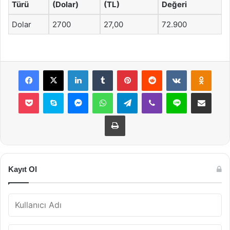
Türü
(Dolar)
(TL)
Değeri
Dolar
2700
27,00
72.900
Facebook
X
LinkedIn
Tumblr
Pinterest
Reddit
VKontakte
Odnok
Pocket
Skype
Messenger
WhatsApp
Telegram
Viber
Line
E-Posta ile payla
Yazdır
Kayıt Ol