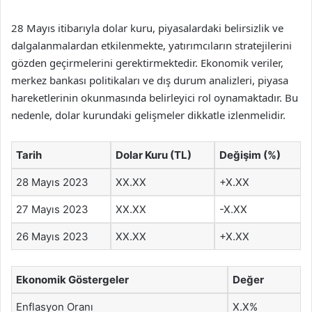
28 Mayıs itibarıyla dolar kuru, piyasalardaki belirsizlik ve
dalgalanmalardan etkilenmekte, yatırımcıların stratejilerini
gözden geçirmelerini gerektirmektedir. Ekonomik veriler,
merkez bankası politikaları ve dış durum analizleri, piyasa
hareketlerinin okunmasında belirleyici rol oynamaktadır. Bu
nedenle, dolar kurundaki gelişmeler dikkatle izlenmelidir.
Tarih
Dolar Kuru (TL)
Değişim (%)
28 Mayıs 2023
XX.XX
+X.XX
27 Mayıs 2023
XX.XX
-X.XX
26 Mayıs 2023
XX.XX
+X.XX
Ekonomik Göstergeler
Değer
Enflasyon Oranı
X.X%