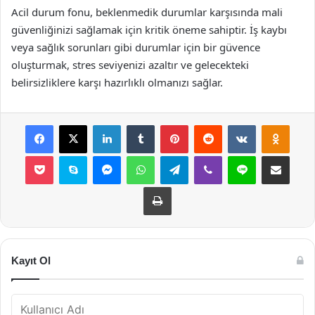
Acil durum fonu, beklenmedik durumlar karşısında mali
güvenliğinizi sağlamak için kritik öneme sahiptir. İş kaybı
veya sağlık sorunları gibi durumlar için bir güvence
oluşturmak, stres seviyenizi azaltır ve gelecekteki
belirsizliklere karşı hazırlıklı olmanızı sağlar.
Facebook
X
LinkedIn
Tumblr
Pinterest
Reddit
VKontakte
Odnok
Pocket
Skype
Messenger
WhatsApp
Telegram
Viber
Line
E-Posta ile payla
Yazdır
Kayıt Ol