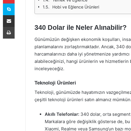
Skype
Hobi ve Eğlence Ürünleri
E-Posta ile paylaş
340 Dolar ile Neler Alınabilir?
Yazdır
Günümüzün değişken ekonomik koşulları, insanl
planlamalarını zorlaştırmaktadır. Ancak, 340 dol
harcamalarınızı daha iyi yönetmenize yardımcı o
alabileceğinizi, hangi ürünlerin ve hizmetlerin
inceleyeceğiz.
Teknoloji Ürünleri
Teknoloji, günümüzde hayatımızın vazgeçilmez b
çeşitli teknoloji ürünleri satın almanız mümkün
Akıllı Telefonlar:
340 dolar, orta segment bi
Markalara göre değişiklik gösterse de, bu 
Xiaomi, Realme veya Samsung’un bazı mode