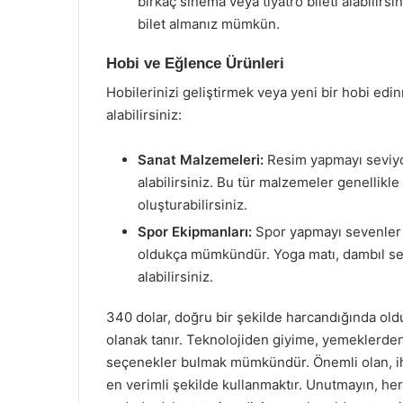
birkaç sinema veya tiyatro bileti alabilirs
bilet almanız mümkün.
Hobi ve Eğlence Ürünleri
Hobilerinizi geliştirmek veya yeni bir hobi edi
alabilirsiniz:
Sanat Malzemeleri:
Resim yapmayı seviyorsa
alabilirsiniz. Bu tür malzemeler genellikle
oluşturabilirsiniz.
Spor Ekipmanları:
Spor yapmayı sevenler i
oldukça mümkündür. Yoga matı, dambıl seti
alabilirsiniz.
340 dolar, doğru bir şekilde harcandığında old
olanak tanır. Teknolojiden giyime, yemeklerden
seçenekler bulmak mümkündür. Önemli olan, ihti
en verimli şekilde kullanmaktır. Unutmayın, he