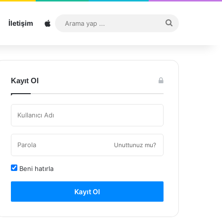
Sitemap
Arama
İletişim
yap
...
Kayıt Ol
Unuttunuz mu?
Beni hatırla
Kayıt Ol