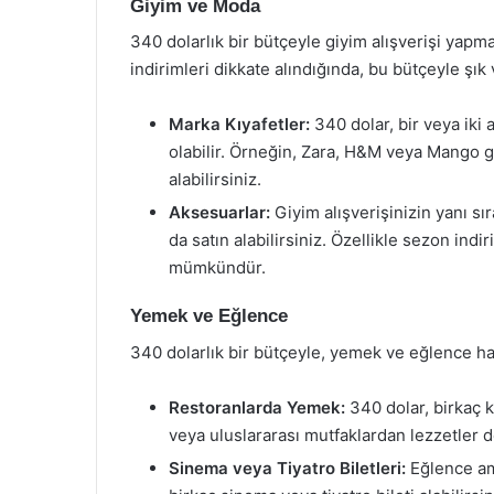
Giyim ve Moda
340 dolarlık bir bütçeyle giyim alışverişi yap
indirimleri dikkate alındığında, bu bütçeyle şık ve
Marka Kıyafetler:
340 dolar, bir veya iki 
olabilir. Örneğin, Zara, H&M veya Mango g
alabilirsiniz.
Aksesuarlar:
Giyim alışverişinizin yanı sı
da satın alabilirsiniz. Özellikle sezon indi
mümkündür.
Yemek ve Eğlence
340 dolarlık bir bütçeyle, yemek ve eğlence har
Restoranlarda Yemek:
340 dolar, birkaç ki
veya uluslararası mutfaklardan lezzetler d
Sinema veya Tiyatro Biletleri:
Eğlence ama