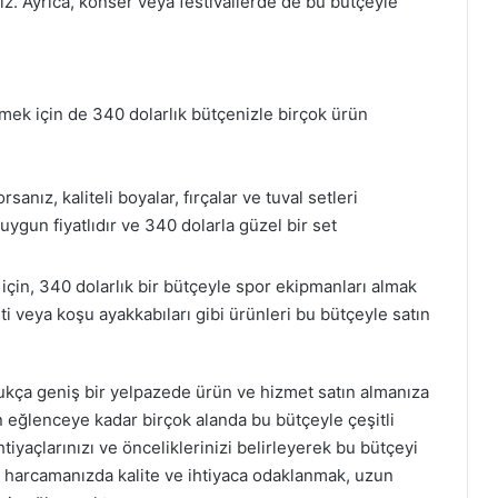
iniz. Ayrıca, konser veya festivallerde de bu bütçeyle
nmek için de 340 dolarlık bütçenizle birçok ürün
nız, kaliteli boyalar, fırçalar ve tuval setleri
 uygun fiyatlıdır ve 340 dolarla güzel bir set
çin, 340 dolarlık bir bütçeyle spor ekipmanları almak
 veya koşu ayakkabıları gibi ürünleri bu bütçeyle satın
ukça geniş bir yelpazede ürün ve hizmet satın almanıza
 eğlenceye kadar birçok alanda bu bütçeyle çeşitli
yaçlarınızı ve önceliklerinizi belirleyerek bu bütçeyi
r harcamanızda kalite ve ihtiyaca odaklanmak, uzun