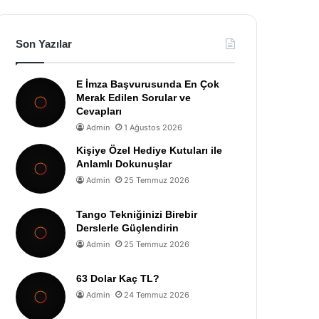
Son Yazılar
E İmza Başvurusunda En Çok
Merak Edilen Sorular ve
Cevapları
Admin
1 Ağustos 2026
Kişiye Özel Hediye Kutuları ile
Anlamlı Dokunuşlar
Admin
25 Temmuz 2026
Tango Tekniğinizi Birebir
Derslerle Güçlendirin
Admin
25 Temmuz 2026
63 Dolar Kaç TL?
Admin
24 Temmuz 2026