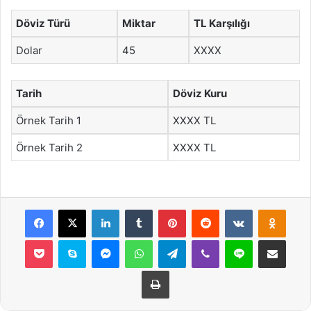
Döviz Türü
Miktar
TL Karşılığı
Dolar
45
XXXX
Tarih
Döviz Kuru
Örnek Tarih 1
XXXX TL
Örnek Tarih 2
XXXX TL
Facebook
X
LinkedIn
Tumblr
Pinterest
Reddit
VKontakte
Odnok
Pocket
Skype
Messenger
WhatsApp
Telegram
Viber
Line
E-Posta ile payla
Yazdır