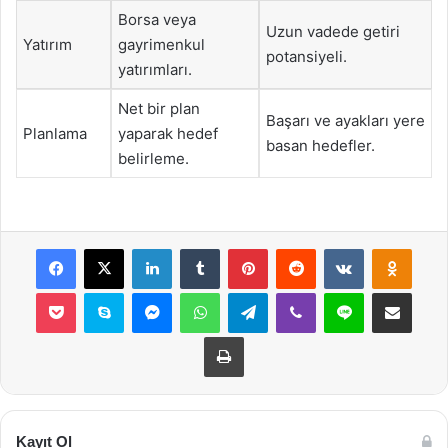
Borsa veya
Uzun vadede getiri
Yatırım
gayrimenkul
potansiyeli.
yatırımları.
Net bir plan
Başarı ve ayakları yere
Planlama
yaparak hedef
basan hedefler.
belirleme.
Facebook
X
LinkedIn
Tumblr
Pinterest
Reddit
VKontakte
Odnok
Pocket
Skype
Messenger
WhatsApp
Telegram
Viber
Line
E-Posta ile payla
Yazdır
Kayıt Ol