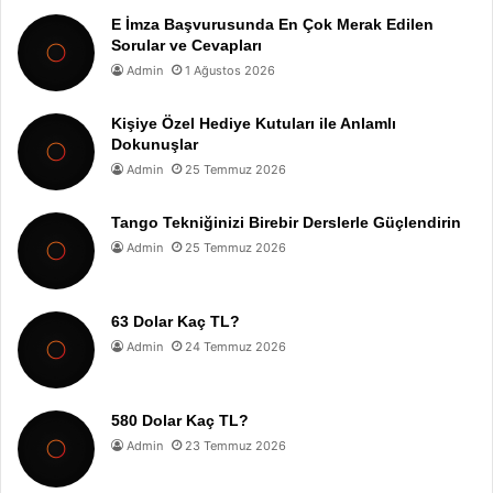
E İmza Başvurusunda En Çok Merak Edilen
Sorular ve Cevapları
Admin
1 Ağustos 2026
Kişiye Özel Hediye Kutuları ile Anlamlı
Dokunuşlar
Admin
25 Temmuz 2026
Tango Tekniğinizi Birebir Derslerle Güçlendirin
Admin
25 Temmuz 2026
63 Dolar Kaç TL?
Admin
24 Temmuz 2026
580 Dolar Kaç TL?
Admin
23 Temmuz 2026