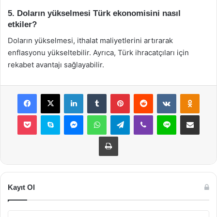
5. Doların yükselmesi Türk ekonomisini nasıl
etkiler?
Doların yükselmesi, ithalat maliyetlerini artırarak
enflasyonu yükseltebilir. Ayrıca, Türk ihracatçıları için
rekabet avantajı sağlayabilir.
Facebook
X
LinkedIn
Tumblr
Pinterest
Reddit
VKontakte
Odnok
Pocket
Skype
Messenger
WhatsApp
Telegram
Viber
Line
E-Posta ile payla
Yazdır
Kayıt Ol