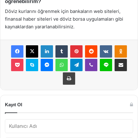
öğrenebilirim?
Döviz kurlarını öğrenmek için bankaların web siteleri,
finansal haber siteleri ve döviz borsa uygulamaları gibi
kaynaklardan yararlanabilirsiniz.
Facebook
X
LinkedIn
Tumblr
Pinterest
Reddit
VKontakte
Odnok
Pocket
Skype
Messenger
WhatsApp
Telegram
Viber
Line
E-Posta ile payla
Yazdır
Kayıt Ol