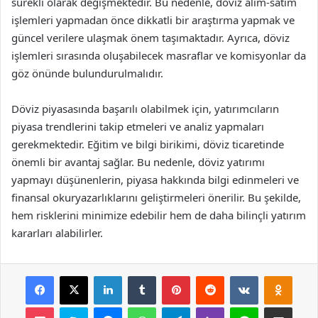
sürekli olarak değişmektedir. Bu nedenle, döviz alım-satım
işlemleri yapmadan önce dikkatli bir araştırma yapmak ve
güncel verilere ulaşmak önem taşımaktadır. Ayrıca, döviz
işlemleri sırasında oluşabilecek masraflar ve komisyonlar da
göz önünde bulundurulmalıdır.
Döviz piyasasında başarılı olabilmek için, yatırımcıların
piyasa trendlerini takip etmeleri ve analiz yapmaları
gerekmektedir. Eğitim ve bilgi birikimi, döviz ticaretinde
önemli bir avantaj sağlar. Bu nedenle, döviz yatırımı
yapmayı düşünenlerin, piyasa hakkında bilgi edinmeleri ve
finansal okuryazarlıklarını geliştirmeleri önerilir. Bu şekilde,
hem risklerini minimize edebilir hem de daha bilinçli yatırım
kararları alabilirler.
Facebook
X
LinkedIn
Tumblr
Pinterest
Reddit
VKontakte
Odnok
Pocket
Skype
Messenger
WhatsApp
Telegram
Viber
Line
E-Posta ile payla