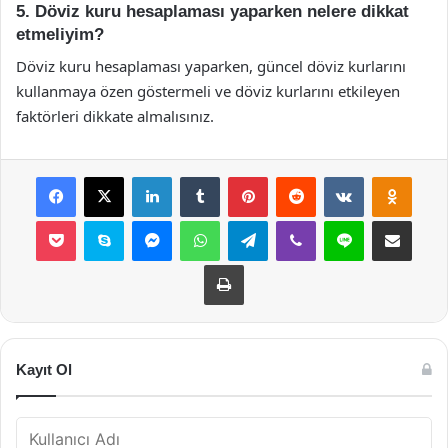
5. Döviz kuru hesaplaması yaparken nelere dikkat
etmeliyim?
Döviz kuru hesaplaması yaparken, güncel döviz kurlarını
kullanmaya özen göstermeli ve döviz kurlarını etkileyen
faktörleri dikkate almalısınız.
Facebook
X
LinkedIn
Tumblr
Pinterest
Reddit
VKontakte
Odnok
Pocket
Skype
Messenger
WhatsApp
Telegram
Viber
Line
E-Posta ile payla
Yazdır
Kayıt Ol