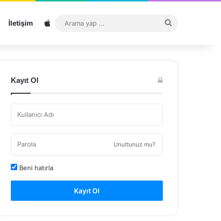
Sitemap
Arama
İletişim
yap
...
Kayıt Ol
Unuttunuz mu?
Beni hatırla
Kayıt Ol