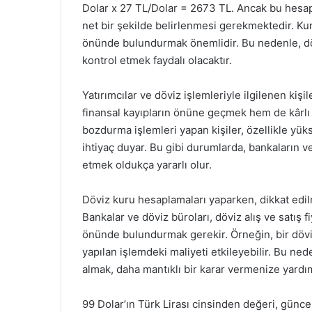
Dolar x 27 TL/Dolar = 2673 TL. Ancak bu hesap
net bir şekilde belirlenmesi gerekmektedir. K
önünde bulundurmak önemlidir. Bu nedenle, döv
kontrol etmek faydalı olacaktır.
Yatırımcılar ve döviz işlemleriyle ilgilenen kiş
finansal kayıpların önüne geçmek hem de kârlı i
bozdurma işlemleri yapan kişiler, özellikle yük
ihtiyaç duyar. Bu gibi durumlarda, bankaların v
etmek oldukça yararlı olur.
Döviz kuru hesaplamaları yaparken, dikkat edilm
Bankalar ve döviz büroları, döviz alış ve satış fi
önünde bulundurmak gerekir. Örneğin, bir döviz 
yapılan işlemdeki maliyeti etkileyebilir. Bu nede
almak, daha mantıklı bir karar vermenize yardım
99 Dolar’ın Türk Lirası cinsinden değeri, güncel