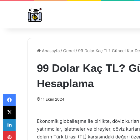
Anasayfa
/
Genel
/
99 Dolar Kaç TL? Güncel Kur De
99 Dolar Kaç TL? Gü
Hesaplama
Facebook
11 Ekim 2024
X
LinkedIn
Ekonomik globalleşme ile birlikte, döviz kurlar
yatırımcılar, işletmeler ve bireyler, döviz kurl
Pinterest
doların Türk Lirası (TL) karşısındaki değeri üz