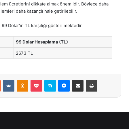
şlem ücretlerini dikkate almak önemlidir. Böylece daha
lemleri daha kazançlı hale getirilebilir.
 99 Dolar’ın TL karşılığı gösterilmektedir.
99 Dolar Hesaplama (TL)
2673 TL
st
Reddit
VKontakte
Odnoklassniki
Pocket
Skype
Messenger
E-Posta ile paylaş
Yazdır