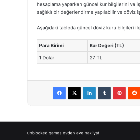
hesaplama yaparken güncel kur bilgilerini ve i
sağlıklı bir değerlendirme yapılabilir ve döviz iş
Aşağıdaki tabloda güncel döviz kuru bilgileri ile
Para Birimi
Kur Değeri (TL)
1 Dolar
27 TL
Facebook
X
LinkedIn
Tumblr
Pintere
unblocked games
evden eve nakliyat