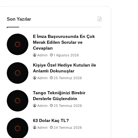
Son Yazılar
E İmza Başvurusunda En Çok
Merak Edilen Sorular ve
Cevapları
Admin
1 Ağustos 2026
Kişiye Özel Hediye Kutuları ile
Anlamlı Dokunuşlar
Admin
25 Temmuz 2026
Tango Tekniğinizi Birebir
Derslerle Güçlendirin
Admin
25 Temmuz 2026
63 Dolar Kaç TL?
Admin
24 Temmuz 2026