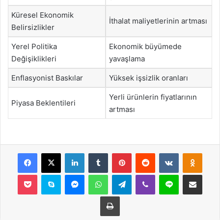
Küresel Ekonomik
İthalat maliyetlerinin artması
Belirsizlikler
Yerel Politika
Ekonomik büyümede
Değişiklikleri
yavaşlama
Enflasyonist Baskılar
Yüksek işsizlik oranları
Yerli ürünlerin fiyatlarının
Piyasa Beklentileri
artması
Facebook
X
LinkedIn
Tumblr
Pinterest
Reddit
VKontakte
Odnok
Pocket
Skype
Messenger
WhatsApp
Telegram
Viber
Line
E-Posta ile payla
Yazdır