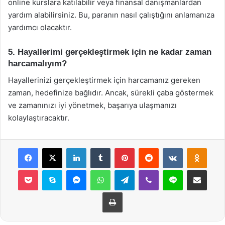
online kurslara katılabilir veya finansal danışmanlardan
yardım alabilirsiniz. Bu, paranın nasıl çalıştığını anlamanıza
yardımcı olacaktır.
5. Hayallerimi gerçekleştirmek için ne kadar zaman
harcamalıyım?
Hayallerinizi gerçekleştirmek için harcamanız gereken
zaman, hedefinize bağlıdır. Ancak, sürekli çaba göstermek
ve zamanınızı iyi yönetmek, başarıya ulaşmanızı
kolaylaştıracaktır.
Facebook
X
LinkedIn
Tumblr
Pinterest
Reddit
VKontakte
Odnok
Pocket
Skype
Messenger
WhatsApp
Telegram
Viber
Line
E-Posta ile payla
Yazdır