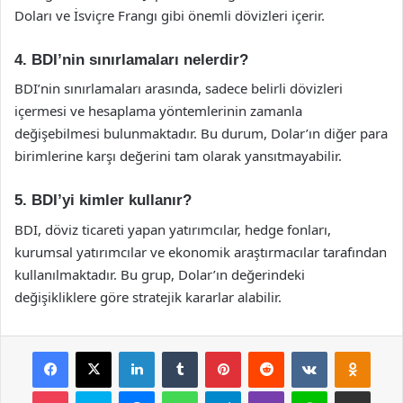
Doları ve İsviçre Frangı gibi önemli dövizleri içerir.
4. BDI’nin sınırlamaları nelerdir?
BDI’nin sınırlamaları arasında, sadece belirli dövizleri
içermesi ve hesaplama yöntemlerinin zamanla
değişebilmesi bulunmaktadır. Bu durum, Dolar’ın diğer para
birimlerine karşı değerini tam olarak yansıtmayabilir.
5. BDI’yi kimler kullanır?
BDI, döviz ticareti yapan yatırımcılar, hedge fonları,
kurumsal yatırımcılar ve ekonomik araştırmacılar tarafından
kullanılmaktadır. Bu grup, Dolar’ın değerindeki
değişikliklere göre stratejik kararlar alabilir.
Facebook
X
LinkedIn
Tumblr
Pinterest
Reddit
VKontakte
Odnok
Pocket
Skype
Messenger
WhatsApp
Telegram
Viber
Line
E-Posta ile payla