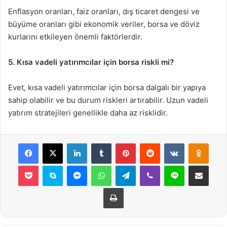
Enflasyon oranları, faiz oranları, dış ticaret dengesi ve
büyüme oranları gibi ekonomik veriler, borsa ve döviz
kurlarını etkileyen önemli faktörlerdir.
5. Kısa vadeli yatırımcılar için borsa riskli mi?
Evet, kısa vadeli yatırımcılar için borsa dalgalı bir yapıya
sahip olabilir ve bu durum riskleri artırabilir. Uzun vadeli
yatırım stratejileri genellikle daha az risklidir.
Facebook
X
LinkedIn
Tumblr
Pinterest
Reddit
VKontakte
Odnok
Pocket
Skype
Messenger
WhatsApp
Telegram
Viber
Line
E-Posta ile payla
Yazdır