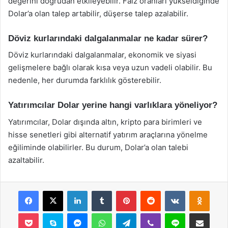
değerini doğrudan etkileyebilir. Faiz oranları yükseldiğinde
Dolar’a olan talep artabilir, düşerse talep azalabilir.
Döviz kurlarındaki dalgalanmalar ne kadar sürer?
Döviz kurlarındaki dalgalanmalar, ekonomik ve siyasi
gelişmelere bağlı olarak kısa veya uzun vadeli olabilir. Bu
nedenle, her durumda farklılık gösterebilir.
Yatırımcılar Dolar yerine hangi varlıklara yöneliyor?
Yatırımcılar, Dolar dışında altın, kripto para birimleri ve
hisse senetleri gibi alternatif yatırım araçlarına yönelme
eğiliminde olabilirler. Bu durum, Dolar’a olan talebi
azaltabilir.
Facebook
X
LinkedIn
Tumblr
Pinterest
Reddit
VKontakte
Odnok
Pocket
Skype
Messenger
WhatsApp
Telegram
Viber
Line
E-Posta ile payla