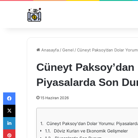
Anasayfa
/
Genel
/
Cüneyt Paksoy’dan Dolar Yorum
Cüneyt Paksoy’dan 
Piyasalarda Son D
Facebook
15 Haziran 2026
X
LinkedIn
Cüneyt Paksoy'dan Dolar Yorumu: Piyasalar
Pinterest
Döviz Kurları ve Ekonomik Gelişmeler