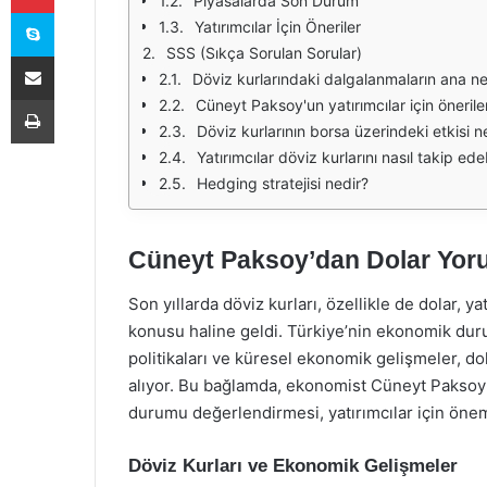
Piyasalarda Son Durum
Skype
Yatırımcılar İçin Öneriler
SSS (Sıkça Sorulan Sorular)
E-Posta ile paylaş
Döviz kurlarındaki dalgalanmaların ana ne
Yazdır
Cüneyt Paksoy'un yatırımcılar için öneriler
Döviz kurlarının borsa üzerindeki etkisi n
Yatırımcılar döviz kurlarını nasıl takip edeb
Hedging stratejisi nedir?
Cüneyt Paksoy’dan Dolar Yor
Son yıllarda döviz kurları, özellikle de dolar, 
konusu haline geldi. Türkiye’nin ekonomik dur
politikaları ve küresel ekonomik gelişmeler, do
alıyor. Bu bağlamda, ekonomist Cüneyt Paksoy’un
durumu değerlendirmesi, yatırımcılar için önemli
Döviz Kurları ve Ekonomik Gelişmeler