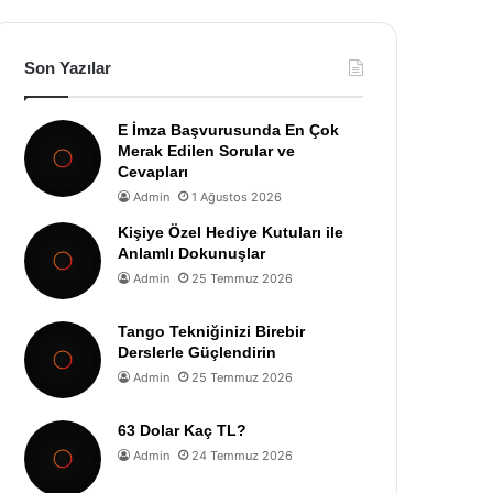
Son Yazılar
E İmza Başvurusunda En Çok
Merak Edilen Sorular ve
Cevapları
Admin
1 Ağustos 2026
Kişiye Özel Hediye Kutuları ile
Anlamlı Dokunuşlar
Admin
25 Temmuz 2026
Tango Tekniğinizi Birebir
Derslerle Güçlendirin
Admin
25 Temmuz 2026
63 Dolar Kaç TL?
Admin
24 Temmuz 2026