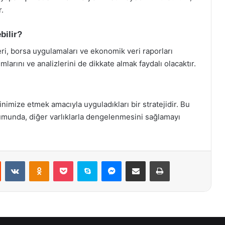
.
bilir?
eleri, borsa uygulamaları ve ekonomik veri raporları
umlarını ve analizlerini de dikkate almak faydalı olacaktır.
inimize etmek amacıyla uyguladıkları bir stratejidir. Bu
urumunda, diğer varlıklarla dengelenmesini sağlamayı
st
Reddit
VKontakte
Odnoklassniki
Pocket
Skype
Messenger
E-Posta ile paylaş
Yazdır