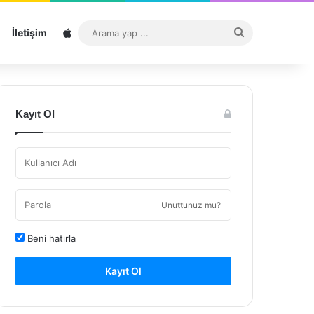
Sitemap
Arama
İletişim
yap
...
Kayıt Ol
Unuttunuz mu?
Beni hatırla
Kayıt Ol