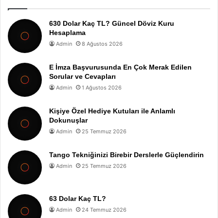
630 Dolar Kaç TL? Güncel Döviz Kuru
Hesaplama
Admin
8 Ağustos 2026
E İmza Başvurusunda En Çok Merak Edilen
Sorular ve Cevapları
Admin
1 Ağustos 2026
Kişiye Özel Hediye Kutuları ile Anlamlı
Dokunuşlar
Admin
25 Temmuz 2026
Tango Tekniğinizi Birebir Derslerle Güçlendirin
Admin
25 Temmuz 2026
63 Dolar Kaç TL?
Admin
24 Temmuz 2026