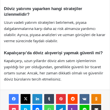
Döviz yatırımı yaparken hangi stratejiler
izlenmelidir?
Uzun vadeli yatırım stratejileri belirlemek, piyasa
dalgalanmalarına karşı daha az risk almanıza yardımcı
olabilir. Ayrıca, piyasa analizleri ve uzman görüşleri de karar
verme sürecinde faydalı olabilir.
Kapalıçarşı’da döviz alışverişi yapmak güvenli mi?
Kapalıçarşı, uzun yıllardır döviz alım satım işlemlerinin
yapıldığı bir yer olduğundan, genellikle güvenli bir ticaret
ortamı sunar. Ancak, her zaman dikkatli olmalı ve güvenilir
döviz bürolarını tercih etmelisiniz.
Facebook
X
LinkedIn
Tumblr
Pinterest
Reddit
VKontakte
Odnok
Pocket
Skype
Messenger
WhatsApp
Telegram
Viber
Line
E-Posta ile payla