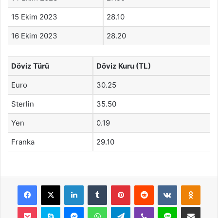
15 Ekim 2023
28.10
16 Ekim 2023
28.20
Döviz Türü
Döviz Kuru (TL)
Euro
30.25
Sterlin
35.50
Yen
0.19
Franka
29.10
Facebook
X
LinkedIn
Tumblr
Pinterest
Reddit
VKontakte
Odnok
Pocket
Skype
Messenger
WhatsApp
Telegram
Viber
Line
E-Posta ile payla