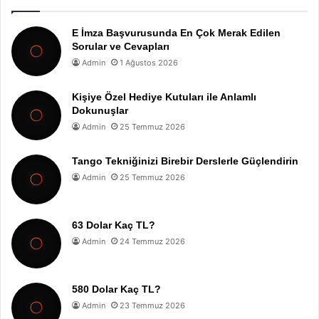
E İmza Başvurusunda En Çok Merak Edilen
Sorular ve Cevapları
Admin
1 Ağustos 2026
Kişiye Özel Hediye Kutuları ile Anlamlı
Dokunuşlar
Admin
25 Temmuz 2026
Tango Tekniğinizi Birebir Derslerle Güçlendirin
Admin
25 Temmuz 2026
63 Dolar Kaç TL?
Admin
24 Temmuz 2026
580 Dolar Kaç TL?
Admin
23 Temmuz 2026