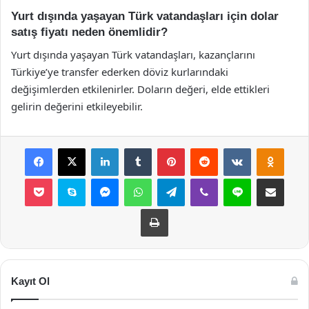
Yurt dışında yaşayan Türk vatandaşları için dolar
satış fiyatı neden önemlidir?
Yurt dışında yaşayan Türk vatandaşları, kazançlarını
Türkiye’ye transfer ederken döviz kurlarındaki
değişimlerden etkilenirler. Doların değeri, elde ettikleri
gelirin değerini etkileyebilir.
Facebook
X
LinkedIn
Tumblr
Pinterest
Reddit
VKontakte
Odnok
Pocket
Skype
Messenger
WhatsApp
Telegram
Viber
Line
E-Posta ile payla
Yazdır
Kayıt Ol