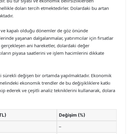
r. Bu tür siyasi ve ekonomik belirsizliklerden
ellikle doları tercih etmektedirler. Dolardaki bu artan
ktadır.
ık ve kapalı olduğu dönemler de göz önünde
erinde yaşanan dalgalanmalar, yatırımcılar için fırsatlar
gerçekleşen ani hareketler, dolardaki değer
cıların piyasa saatlerini ve işlem hacimlerini dikkate
alizi sürekli değişen bir ortamda yapılmaktadır. Ekonomik
enelindeki ekonomik trendler de bu değişikliklere katkı
ip ederek ve çeşitli analiz tekniklerini kullanarak, dolara
(TL)
Değişim (%)
–