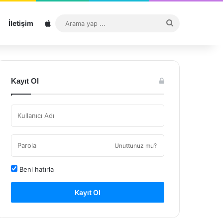
Sitemap
Arama
İletişim
yap
...
Kayıt Ol
Unuttunuz mu?
Beni hatırla
Kayıt Ol