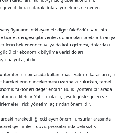
olan talebi artırabilir. Ayrıca, global ekonomik
arın güvenli liman olarak dolara yönelmesine neden
atış fiyatlarını etkileyen bir diğer faktördür. ABD’nin
icaret dengesi gibi veriler, dolara olan talebi artıran ya
erilerin beklenenden iyi ya da kötü gelmesi, dolardaki
 güçlü bir ekonomik büyüme verisi doları
ybına yol açabilir.
öntemlerinin bir arada kullanılması, yatırım kararları için
at hareketlerinin incelenmesi üzerine kurulurken, temel
omik faktörleri değerlendirir. Bu iki yöntem bir arada
ahmin edilebilir. Yatırımcıların, çeşitli göstergeleri ve
elirlemeleri, risk yönetimi açısından önemlidir.
olardaki hareketliliği etkileyen önemli unsurlar arasında
caret gerilimleri, döviz piyasalarında belirsizlik