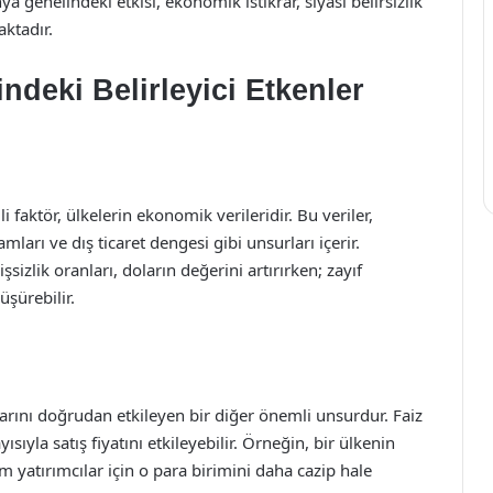
 genelindeki etkisi, ekonomik istikrar, siyasi belirsizlik
ktadır.
indeki Belirleyici Etkenler
 faktör, ülkelerin ekonomik verileridir. Bu veriler,
mları ve dış ticaret dengesi gibi unsurları içerir.
zlik oranları, doların değerini artırırken; zayıf
üşürebilir.
larını doğrudan etkileyen bir diğer önemli unsurdur. Faiz
ısıyla satış fiyatını etkileyebilir. Örneğin, bir ülkenin
m yatırımcılar için o para birimini daha cazip hale