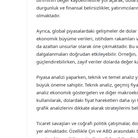
biriminin değer kaybetmesine yol açarak, dolara 
durgunluk ve finansal belirsizlikler, yatırımcıl
olmaktadır.
Ayrıca, global piyasalardaki gelişmeler de dolar s
ekonomik büyüme verileri, istihdam rakamları ve t
da azaltan unsurlar olarak öne çıkmaktadır. Bu v
dalgalanmaları doğrudan etkileyebilir. Örneğin,
güçlendirebilirken, zayıf veriler dolarda değer ka
Piyasa analizi yaparken, teknik ve temel analiz y
büyük öneme sahiptir. Teknik analiz, geçmiş fiy
analiz ekonomik göstergeleri ve diğer makroekon
kullanılarak, dolardaki fiyat hareketleri daha iyi t
grafik analizlerini dikkate alarak stratejilerini b
Ticaret savaşları ve coğrafi politik çatışmalar, d
yer almaktadır. Özellikle Çin ve ABD arasındaki ti