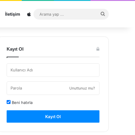
Sitemap
Arama
İletişim
yap
...
Kayıt Ol
Unuttunuz mu?
Beni hatırla
Kayıt Ol