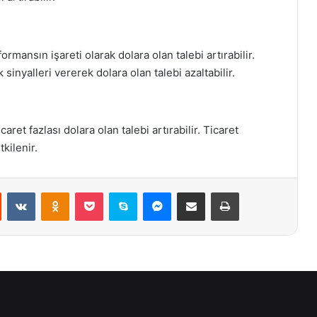
rmansın işareti olarak dolara olan talebi artırabilir.
sinyalleri vererek dolara olan talebi azaltabilir.
icaret fazlası dolara olan talebi artırabilir. Ticaret
kilenir.
st
Reddit
VKontakte
Odnoklassniki
Pocket
Skype
Messenger
E-Posta ile paylaş
Yazdır