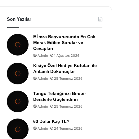
Son Yazılar
E İmza Başvurusunda En Çok
Merak Edilen Sorular ve
Cevapları
Admin
1 Ağustos 2026
Kişiye Özel Hediye Kutuları ile
Anlamlı Dokunuşlar
Admin
25 Temmuz 2026
Tango Tekniğinizi Birebir
Derslerle Güçlendirin
Admin
25 Temmuz 2026
63 Dolar Kaç TL?
Admin
24 Temmuz 2026