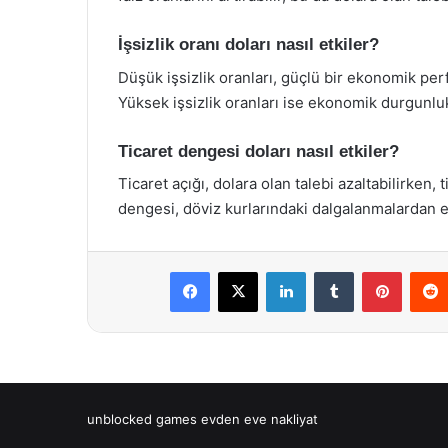
İşsizlik oranı doları nasıl etkiler?
Düşük işsizlik oranları, güçlü bir ekonomik perfo
Yüksek işsizlik oranları ise ekonomik durgunluk 
Ticaret dengesi doları nasıl etkiler?
Ticaret açığı, dolara olan talebi azaltabilirken, t
dengesi, döviz kurlarındaki dalgalanmalardan et
Facebook
X
LinkedIn
Tumblr
Pintere
unblocked games
evden eve nakliyat