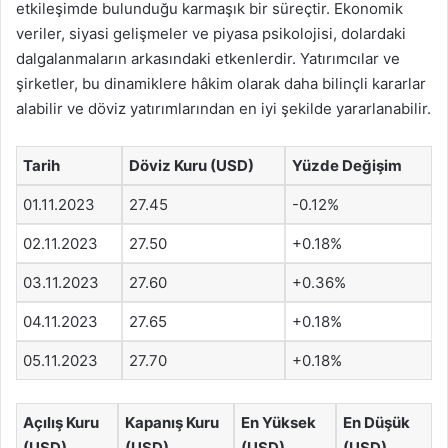
etkileşimde bulunduğu karmaşık bir süreçtir. Ekonomik
veriler, siyasi gelişmeler ve piyasa psikolojisi, dolardaki
dalgalanmaların arkasındaki etkenlerdir. Yatırımcılar ve
şirketler, bu dinamiklere hâkim olarak daha bilinçli kararlar
alabilir ve döviz yatırımlarından en iyi şekilde yararlanabilir.
Tarih
Döviz Kuru (USD)
Yüzde Değişim
01.11.2023
27.45
-0.12%
02.11.2023
27.50
+0.18%
03.11.2023
27.60
+0.36%
04.11.2023
27.65
+0.18%
05.11.2023
27.70
+0.18%
Açılış Kuru
Kapanış Kuru
En Yüksek
En Düşük
(USD)
(USD)
(USD)
(USD)