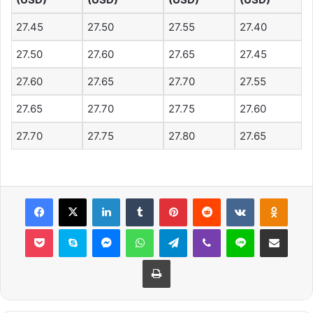
27.45
27.50
27.55
27.40
27.50
27.60
27.65
27.45
27.60
27.65
27.70
27.55
27.65
27.70
27.75
27.60
27.70
27.75
27.80
27.65
Facebook
X
LinkedIn
Tumblr
Pinterest
Reddit
VKontakte
Odnok
Pocket
Skype
Messenger
WhatsApp
Telegram
Viber
Line
E-Posta ile payla
Yazdır