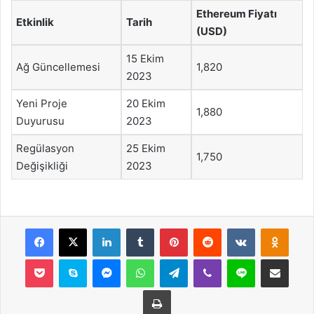
Ethereum Fiyatı
Etkinlik
Tarih
(USD)
15 Ekim
Ağ Güncellemesi
1,820
2023
Yeni Proje
20 Ekim
1,880
Duyurusu
2023
Regülasyon
25 Ekim
1,750
Değişikliği
2023
Facebook
X
LinkedIn
Tumblr
Pinterest
Reddit
VKontakte
Odnok
Pocket
Skype
Messenger
WhatsApp
Telegram
Viber
Line
E-Posta ile payla
Yazdır