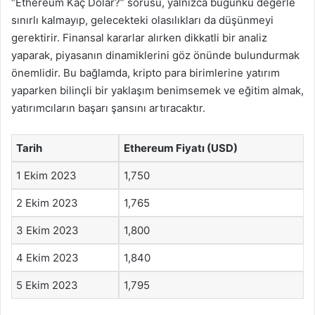
“Ethereum Kaç Dolar?” sorusu, yalnızca bugünkü değerle
sınırlı kalmayıp, gelecekteki olasılıkları da düşünmeyi
gerektirir. Finansal kararlar alırken dikkatli bir analiz
yaparak, piyasanın dinamiklerini göz önünde bulundurmak
önemlidir. Bu bağlamda, kripto para birimlerine yatırım
yaparken bilinçli bir yaklaşım benimsemek ve eğitim almak,
yatırımcıların başarı şansını artıracaktır.
Tarih
Ethereum Fiyatı (USD)
1 Ekim 2023
1,750
2 Ekim 2023
1,765
3 Ekim 2023
1,800
4 Ekim 2023
1,840
5 Ekim 2023
1,795