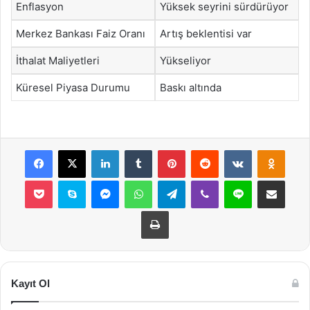
Enflasyon
Yüksek seyrini sürdürüyor
Merkez Bankası Faiz Oranı
Artış beklentisi var
İthalat Maliyetleri
Yükseliyor
Küresel Piyasa Durumu
Baskı altında
Facebook
X
LinkedIn
Tumblr
Pinterest
Reddit
VKontakte
Odnok
Pocket
Skype
Messenger
WhatsApp
Telegram
Viber
Line
E-Posta ile payla
Yazdır
Kayıt Ol