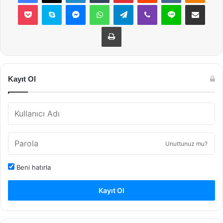
Pocket
Skype
Messenger
WhatsApp
Telegram
Viber
Line
E-Posta ile payla
Yazdır
Kayıt Ol
Unuttunuz mu?
Beni hatırla
Kayıt Ol